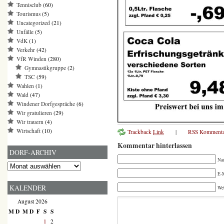
Tennisclub
(60)
Tourismus
(5)
Uncategorized
(21)
Unfälle
(5)
VdK
(1)
Verkehr
(42)
VfR Winden
(280)
Gymnastikgruppe
(2)
TSC
(59)
Wahlen
(1)
Wald
(47)
Windener Dorfgespräche
(6)
Wir gratulieren
(29)
Wir trauern
(4)
Wirtschaft
(10)
Trackback
Link
|
RSS Kommenta
Kommentar hinterlassen
DORF-ARCHIV
Na
Dorf-
Archiv
E-M
KALENDER
We
August 2026
M
D
M
D
F
S
S
1
2