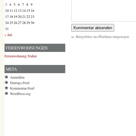
3
4
5
6
7
8
9
10
11
12
13
14
15
16
17
18
19
20
21
22
23
24
25
26
27
28
29
30
31
« Juli
←
Bürgerbüro ins Pfarrhaus umgezogen
FERIENWOHNUNGEN
Ferienwohnung Frahm
META
Anmelden
Eintrags-Feed
Kommentar-Feed
WordPress.org