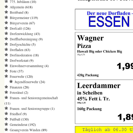
775. Jubiläum
(10)
Allgemein
(618)
Breitband
(8)
Bürgermeister
(119)
Bürgerverein
(67)
Dorfcafé
(126)
Dorfentwicklung
(43)
Dorfflurbereinigung
(9)
Dorfgeschichte
(5)
Dorfladen
(63)
Dorfmoderation
(18)
Dorfwerkstatt
(9)
Einwohnerversammlung
(4)
Feste
(37)
Feuerwehr
(120)
Jugendfeuerwehr
(24)
Finanzen
(28)
Fotorätsel
(2)
Frauen- und Seniorengemeinschaft
(11)
Frauen- und Seniorengruppe
(1)
Friedhof
(9)
Fußball
(130)
Gemeinderat
(192)
Gesangverein Winden
(89)