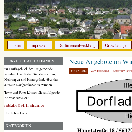
Home
Impressum
Dorfinnenentwicklung
Ortssatzungen
Neue Angebote im Wi
HERZLICH WILLKOMMEN,
im Dorftagebuch der Ortsgemeinde
Juli 02, 2012
Von: Redaktion
Kategorie:
Dorf
Winden. Hier finden Sie Nachrichten,
Meinungen und Hintergründe über das
aktuelle Dorfgeschehen in Winden.
Texte und Fotos können Sie an folgende
Adresse schicken:
redaktion@wir-in-winden.de
Herzlichen Dank!
KATEGORIEN