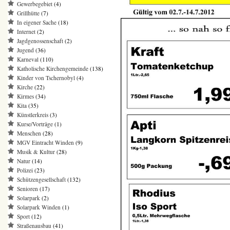
Gewerbegebiet
(4)
Grillhütte
(7)
In eigener Sache
(18)
Internet
(2)
Jagdgenossenschaft
(2)
Jugend
(36)
Karneval
(110)
Katholische Kirchengemeinde
(138)
Kinder von Tschernobyl
(4)
Kirche
(22)
Kirmes
(34)
Kita
(35)
Künstlerkreis
(3)
Kurse/Vorträge
(1)
Menschen
(28)
MGV Eintracht Winden
(9)
Musik & Kultur
(28)
Natur
(14)
Polizei
(23)
Schützengesellschaft
(132)
Senioren
(17)
Solarpark
(2)
Solarpark Winden
(1)
Sport
(12)
Straßenausbau
(41)