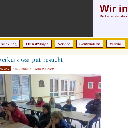
Wir i
Die Gemeinde informi
ntwicklung
Ortssatzungen
Service
Gemeinderat
Vereine
erkurs war gut besucht
06, 2012
Von: Redaktion
Kategorie:
Natur