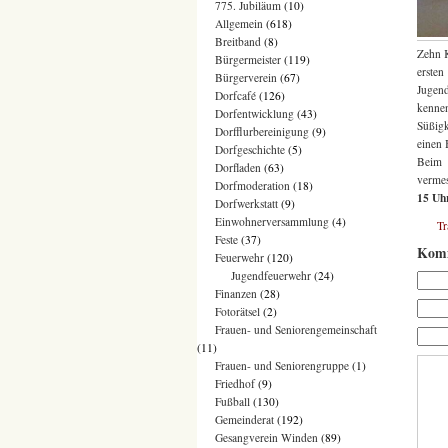
775. Jubiläum
(10)
Allgemein
(618)
Breitband
(8)
Zehn K
Bürgermeister
(119)
ersten
Bürgerverein
(67)
Jugend
Dorfcafé
(126)
kennen
Dorfentwicklung
(43)
Süßigk
Dorfflurbereinigung
(9)
einen 
Dorfgeschichte
(5)
Beim 
Dorfladen
(63)
vermes
Dorfmoderation
(18)
15 Uhr
Dorfwerkstatt
(9)
Einwohnerversammlung
(4)
T
Feste
(37)
Komm
Feuerwehr
(120)
Jugendfeuerwehr
(24)
Finanzen
(28)
Fotorätsel
(2)
Frauen- und Seniorengemeinschaft
(11)
Frauen- und Seniorengruppe
(1)
Friedhof
(9)
Fußball
(130)
Gemeinderat
(192)
Gesangverein Winden
(89)