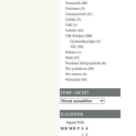
Tennisclub
(60)
Tourismus
(5)
Uncategorized
(21)
Unfälle
(5)
VdK
(1)
Verkehr
(42)
VfR Winden
(280)
Gymnastikgruppe
(2)
TSC
(59)
Wahlen
(1)
Wald
(47)
Windener Dorfgespräche
(6)
Wir gratulieren
(29)
Wir trauern
(4)
Wirtschaft
(10)
DORF-ARCHIV
Dorf-
Archiv
KALENDER
August 2026
M
D
M
D
F
S
S
1
2