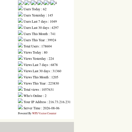
Users Today : 62
Users Yesterday : 145
Users Last 7 days : 1049
Users Last 30 days : 4297
Users This Month : 741
Users This Year : 39924
Total Users : 178604
Views Today : 80
Views Yesterday : 224
Views Last 7 days : 6878
Views Last 30 days : 31360
Views This Month : 1205
Views This Year : 223830
Total views : 1057631
Who's Online : 2
Your IP Address : 216.73.216.231
Server Time : 2026-08-06
Powered By
WPS Visitor Counter