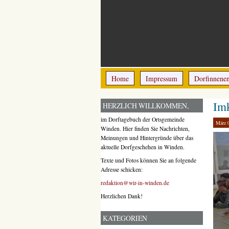
Home
Impressum
Dorfinnene
Imk
HERZLICH WILLKOMMEN,
im Dorftagebuch der Ortsgemeinde
März 
Winden. Hier finden Sie Nachrichten,
Meinungen und Hintergründe über das
aktuelle Dorfgeschehen in Winden.
Texte und Fotos können Sie an folgende
Adresse schicken:
redaktion@wir-in-winden.de
Herzlichen Dank!
KATEGORIEN