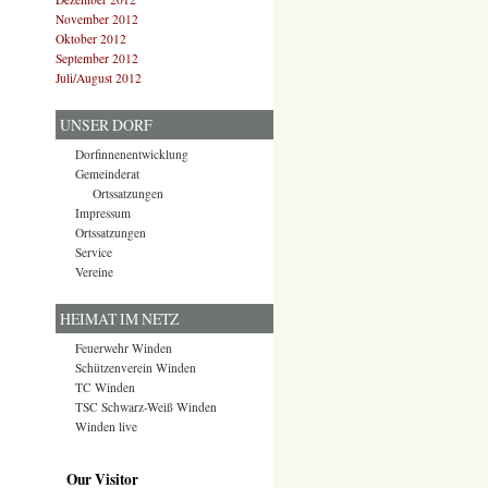
November 2012
Oktober 2012
September 2012
Juli/August 2012
UNSER DORF
Dorfinnenentwicklung
Gemeinderat
Ortssatzungen
Impressum
Ortssatzungen
Service
Vereine
HEIMAT IM NETZ
Feuerwehr Winden
Schützenverein Winden
TC Winden
TSC Schwarz-Weiß Winden
Winden live
Our Visitor