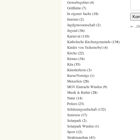
Gewerbegebiet
(4)
Grillhütte
(7)
In eigener Sache
(18)
Internet
(2)
Jagdgenossenschaft
(2)
←
„Dr
Jugend
(36)
Karneval
(110)
Katholische Kirchengemeinde
(138)
Kinder von Tschernobyl
(4)
Kirche
(22)
Kirmes
(34)
Kita
(35)
Künstlerkreis
(3)
Kurse/Vorträge
(1)
Menschen
(28)
MGV Eintracht Winden
(9)
Musik & Kultur
(28)
Natur
(14)
Polizei
(23)
Schützengesellschaft
(132)
Senioren
(17)
Solarpark
(2)
Solarpark Winden
(1)
Sport
(12)
Straßenausbau
(41)