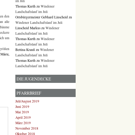
im Juli
Thomas Kurth
zu
Windener
Landschaftslauf im Juli
ten den
Ortsbürgermeister Gebhard Linscheid
zu
an alle
Windener Landschaftslauf im Juli
d Bäume
Linscheid Markus
zu
Windener
leckere
Landschaftslauf im Juli
sich um
Thomas Kurth
zu
Windener
Landschaftslauf im Juli
größen
Bettina Krauß
zu
Windener
 März,
Landschaftslauf im Juli
Thomas Kurth
zu
Windener
Landschaftslauf im Juli
DIE JUGENDECKE
PFARRBRIEF
Juli/August 2019
Juni 2019
Mai 2019
April 2019
März 2019
November 2018
Oktober 2018