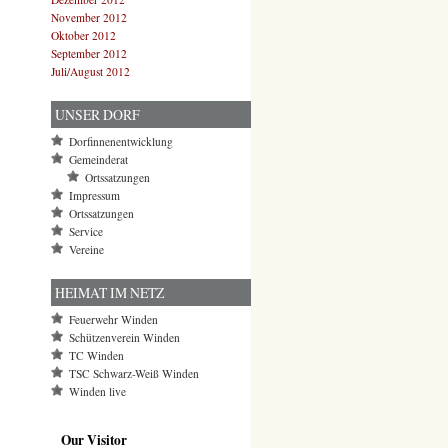
November 2012
Oktober 2012
September 2012
Juli/August 2012
UNSER DORF
Dorfinnenentwicklung
Gemeinderat
Ortssatzungen
Impressum
Ortssatzungen
Service
Vereine
HEIMAT IM NETZ
Feuerwehr Winden
Schützenverein Winden
TC Winden
TSC Schwarz-Weiß Winden
Winden live
Our Visitor