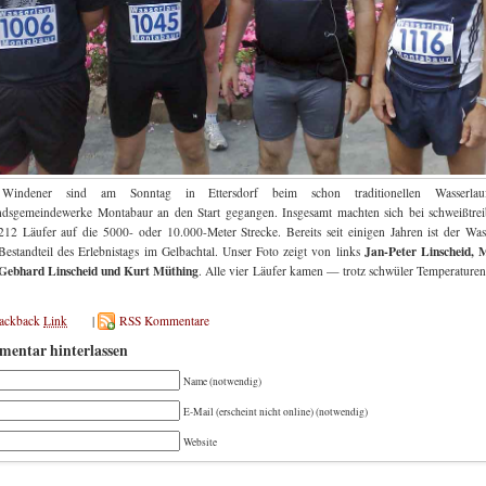
Windener sind am Sonntag in Ettersdorf beim schon traditionellen Wasserla
dsgemeindewerke Montabaur an den Start gegangen. Insgesamt machten sich bei schweißtre
212 Läufer auf die 5000- oder 10.000-Meter Strecke. Bereits seit einigen Jahren ist der Was
Jan-Peter Linscheid, 
 Bestandteil des Erlebnistags im Gelbachtal. Unser Foto zeigt von links
 Gebhard Linscheid und Kurt Müthing
. Alle vier Läufer kamen — trotz schwüler Temperature
rackback
Link
|
RSS Kommentare
entar hinterlassen
Name (notwendig)
E-Mail (erscheint nicht online) (notwendig)
Website