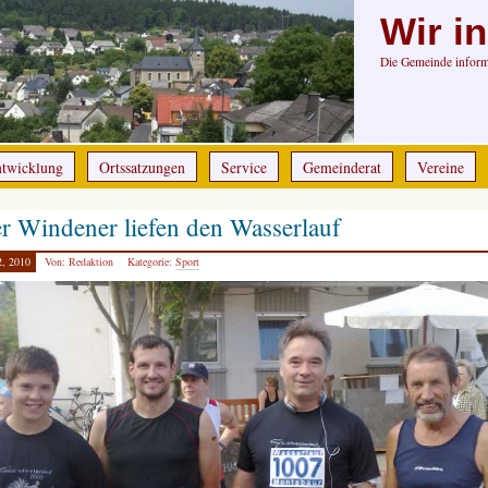
Wir i
Die Gemeinde informi
ntwicklung
Ortssatzungen
Service
Gemeinderat
Vereine
r Windener liefen den Wasserlauf
2, 2010
Von: Redaktion
Kategorie:
Sport