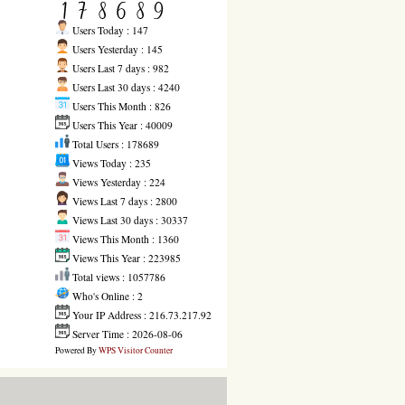
Users Today : 147
Users Yesterday : 145
Users Last 7 days : 982
Users Last 30 days : 4240
Users This Month : 826
Users This Year : 40009
Total Users : 178689
Views Today : 235
Views Yesterday : 224
Views Last 7 days : 2800
Views Last 30 days : 30337
Views This Month : 1360
Views This Year : 223985
Total views : 1057786
Who's Online : 2
Your IP Address : 216.73.217.92
Server Time : 2026-08-06
Powered By
WPS Visitor Counter