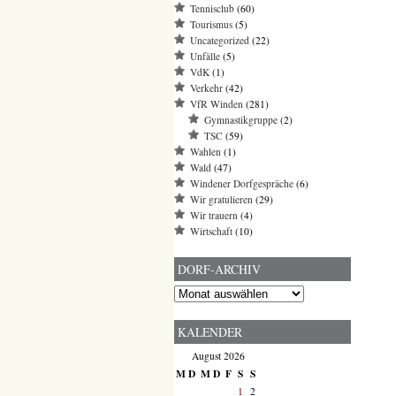
Tennisclub
(60)
Tourismus
(5)
Uncategorized
(22)
Unfälle
(5)
VdK
(1)
Verkehr
(42)
VfR Winden
(281)
Gymnastikgruppe
(2)
TSC
(59)
Wahlen
(1)
Wald
(47)
Windener Dorfgespräche
(6)
Wir gratulieren
(29)
Wir trauern
(4)
Wirtschaft
(10)
DORF-ARCHIV
Dorf-
Archiv
KALENDER
August 2026
M
D
M
D
F
S
S
1
2