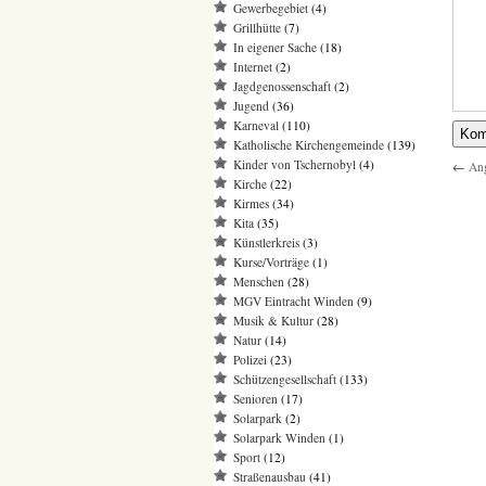
Gewerbegebiet
(4)
Grillhütte
(7)
In eigener Sache
(18)
Internet
(2)
Jagdgenossenschaft
(2)
Jugend
(36)
Karneval
(110)
Katholische Kirchengemeinde
(139)
Kinder von Tschernobyl
(4)
←
Ang
Kirche
(22)
Kirmes
(34)
Kita
(35)
Künstlerkreis
(3)
Kurse/Vorträge
(1)
Menschen
(28)
MGV Eintracht Winden
(9)
Musik & Kultur
(28)
Natur
(14)
Polizei
(23)
Schützengesellschaft
(133)
Senioren
(17)
Solarpark
(2)
Solarpark Winden
(1)
Sport
(12)
Straßenausbau
(41)