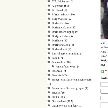
775. Jubiläum
(10)
Allgemein
(618)
Breitband
(8)
Bürgermeister
(119)
Bürgerverein
(67)
Dorfcafé
(126)
Dorfentwicklung
(43)
Dorfflurbereinigung
(9)
Dorfgeschichte
(5)
Dorfladen
(63)
Vier 
Dorfmoderation
(18)
Verban
Dorfwerkstatt
(9)
Hitze 
Einwohnerversammlung
(4)
fester
Feste
(37)
Vogt,
Feuerwehr
(120)
Ziel.
Jugendfeuerwehr
(24)
Finanzen
(28)
T
Fotorätsel
(2)
Komm
Frauen- und Seniorengemeinschaft
(11)
Frauen- und Seniorengruppe
(1)
Friedhof
(9)
Fußball
(130)
Gemeinderat
(192)
Gesangverein Winden
(89)