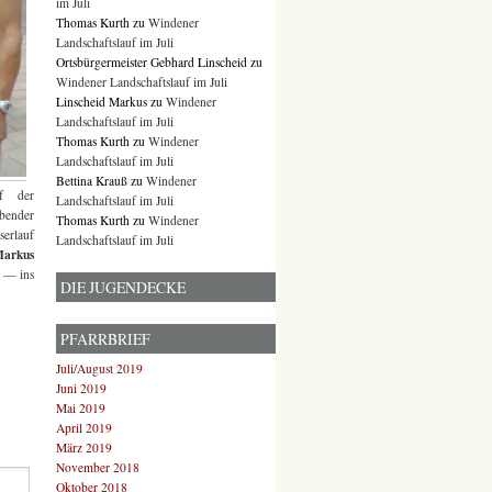
im Juli
Thomas Kurth
zu
Windener
Landschaftslauf im Juli
Ortsbürgermeister Gebhard Linscheid
zu
Windener Landschaftslauf im Juli
Linscheid Markus
zu
Windener
Landschaftslauf im Juli
Thomas Kurth
zu
Windener
Landschaftslauf im Juli
Bettina Krauß
zu
Windener
uf der
Landschaftslauf im Juli
ibender
Thomas Kurth
zu
Windener
serlauf
Landschaftslauf im Juli
Markus
n — ins
DIE JUGENDECKE
PFARRBRIEF
Juli/August 2019
Juni 2019
Mai 2019
April 2019
März 2019
November 2018
Oktober 2018