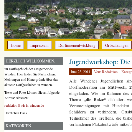
Home
Impressum
Dorfinnenentwicklung
Ortssatzungen
Jugendworkshop: Die 
HERZLICH WILLKOMMEN,
im Dorftagebuch der Ortsgemeinde
Juni 23, 2011
Von: Redaktion
Katego
Winden. Hier finden Sie Nachrichten,
Meinungen und Hintergründe über das
Alle Windener Jugendlichen si
aktuelle Dorfgeschehen in Winden.
Mittwoch, 
Dorfmoderation am
Texte und Fotos können Sie an folgende
eingeladen. Wie im Rahmen des er
Adresse schicken:
„die Bolze“
Thema
diskutiert we
Verunreinigungen mit Hundekot 
redaktion@wir-in-winden.de
Schildern zu verhindern. Ortsbü
Herzlichen Dank!
Teilnehmer des Treffens, die bish
vorhandenen Plakatentwürfe mitzub
KATEGORIEN