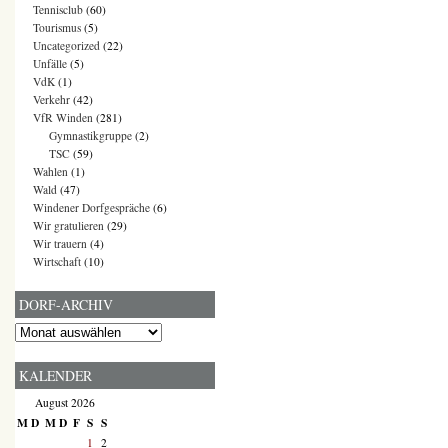
Tennisclub
(60)
Tourismus
(5)
Uncategorized
(22)
Unfälle
(5)
VdK
(1)
Verkehr
(42)
VfR Winden
(281)
Gymnastikgruppe
(2)
TSC
(59)
Wahlen
(1)
Wald
(47)
Windener Dorfgespräche
(6)
Wir gratulieren
(29)
Wir trauern
(4)
Wirtschaft
(10)
DORF-ARCHIV
Dorf-
Archiv
KALENDER
August 2026
M
D
M
D
F
S
S
1
2