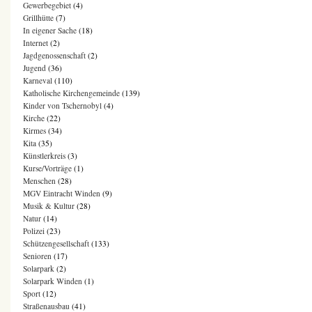
Gewerbegebiet
(4)
Grillhütte
(7)
In eigener Sache
(18)
Internet
(2)
Jagdgenossenschaft
(2)
Jugend
(36)
Karneval
(110)
Katholische Kirchengemeinde
(139)
Kinder von Tschernobyl
(4)
Kirche
(22)
Kirmes
(34)
Kita
(35)
Künstlerkreis
(3)
Kurse/Vorträge
(1)
Menschen
(28)
MGV Eintracht Winden
(9)
Musik & Kultur
(28)
Natur
(14)
Polizei
(23)
Schützengesellschaft
(133)
Senioren
(17)
Solarpark
(2)
Solarpark Winden
(1)
Sport
(12)
Straßenausbau
(41)