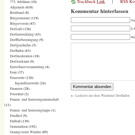
Trackback
Link
|
RSS Ko
775. Jubiläum
(10)
Allgemein
(618)
Kommentar hinterlassen
Breitband
(8)
Bürgermeister
(119)
Na
Bürgerverein
(67)
Dorfcafé
(126)
E-M
Dorfentwicklung
(43)
We
Dorfflurbereinigung
(9)
Dorfgeschichte
(5)
Dorfladen
(63)
Dorfmoderation
(18)
Dorfwerkstatt
(9)
Einwohnerversammlung
(4)
Feste
(37)
Feuerwehr
(120)
Jugendfeuerwehr
(24)
Finanzen
(28)
Fotorätsel
(2)
←
Leckeres aus dem Windener Dorfladen
Frauen- und Seniorengemeinschaft
(11)
Frauen- und Seniorengruppe
(1)
Friedhof
(9)
Fußball
(130)
Gemeinderat
(192)
Gesangverein Winden
(89)