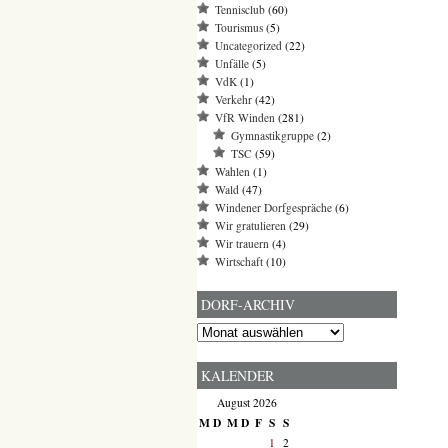
Tennisclub
(60)
Tourismus
(5)
Uncategorized
(22)
Unfälle
(5)
VdK
(1)
Verkehr
(42)
VfR Winden
(281)
Gymnastikgruppe
(2)
TSC
(59)
Wahlen
(1)
Wald
(47)
Windener Dorfgespräche
(6)
Wir gratulieren
(29)
Wir trauern
(4)
Wirtschaft
(10)
DORF-ARCHIV
Dorf-
Archiv
KALENDER
August 2026
M
D
M
D
F
S
S
1
2