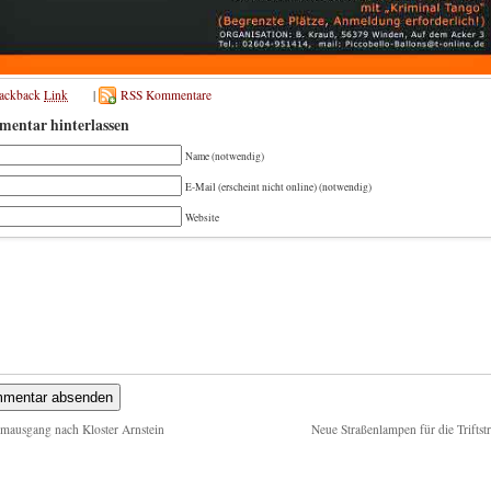
rackback
Link
|
RSS Kommentare
entar hinterlassen
Name (notwendig)
E-Mail (erscheint nicht online) (notwendig)
Website
ausgang nach Kloster Arnstein
Neue Straßenlampen für die Triftst