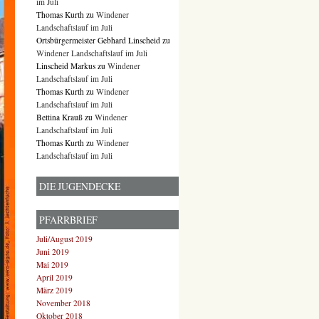
im Juli
Thomas Kurth
zu
Windener
Landschaftslauf im Juli
Ortsbürgermeister Gebhard Linscheid
zu
Windener Landschaftslauf im Juli
Linscheid Markus
zu
Windener
Landschaftslauf im Juli
Thomas Kurth
zu
Windener
Landschaftslauf im Juli
Bettina Krauß
zu
Windener
Landschaftslauf im Juli
Thomas Kurth
zu
Windener
Landschaftslauf im Juli
DIE JUGENDECKE
PFARRBRIEF
Juli/August 2019
Juni 2019
Mai 2019
April 2019
März 2019
November 2018
Oktober 2018