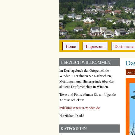
Home
Impressum
Dorfinnene
Das
HERZLICH WILLKOMMEN,
im Dorftagebuch der Ortsgemeinde
April 
Winden. Hier finden Sie Nachrichten,
Meinungen und Hintergründe über das
aktuelle Dorfgeschehen in Winden.
Texte und Fotos können Sie an folgende
Adresse schicken:
redaktion@wir-in-winden.de
Herzlichen Dank!
KATEGORIEN