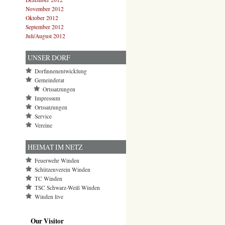
November 2012
Oktober 2012
September 2012
Juli/August 2012
UNSER DORF
Dorfinnenentwicklung
Gemeinderat
Ortssatzungen
Impressum
Ortssatzungen
Service
Vereine
HEIMAT IM NETZ
Feuerwehr Winden
Schützenverein Winden
TC Winden
TSC Schwarz-Weiß Winden
Winden live
Our Visitor