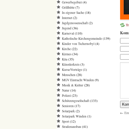
Gewerbegebiet
(4)
Grillhütte
(7)
In eigener Sache
(18)
Internet
(2)
Jagdgenossenschaft
(2)
T
Jugend
(36)
Komm
Karneval
(110)
Katholische Kirchengemeinde
(139)
Kinder von Tschernobyl
(4)
Kirche
(22)
Kirmes
(34)
Kita
(35)
Künstlerkreis
(3)
Kurse/Vorträge
(1)
Menschen
(28)
MGV Eintracht Winden
(9)
Musik & Kultur
(28)
Natur
(14)
Polizei
(23)
Schützengesellschaft
(133)
Senioren
(17)
Solarpark
(2)
←
Emm
Solarpark Winden
(1)
Sport
(12)
Straßenausbau
(41)