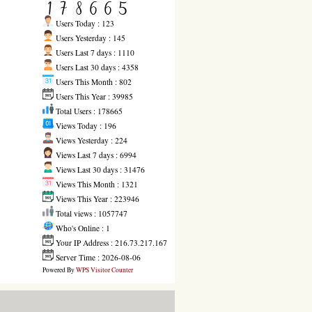
Users Today : 123
Users Yesterday : 145
Users Last 7 days : 1110
Users Last 30 days : 4358
Users This Month : 802
Users This Year : 39985
Total Users : 178665
Views Today : 196
Views Yesterday : 224
Views Last 7 days : 6994
Views Last 30 days : 31476
Views This Month : 1321
Views This Year : 223946
Total views : 1057747
Who's Online : 1
Your IP Address : 216.73.217.167
Server Time : 2026-08-06
Powered By
WPS Visitor Counter