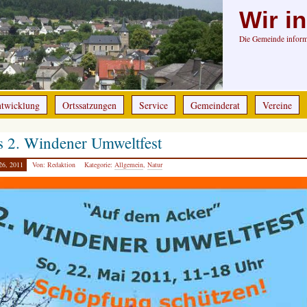
Wir i
Die Gemeinde informi
ntwicklung
Ortssatzungen
Service
Gemeinderat
Vereine
 2. Windener Umweltfest
26, 2011
Von: Redaktion
Kategorie:
Allgemein
,
Natur