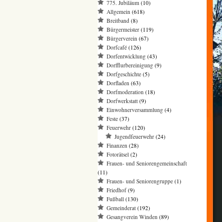
775. Jubiläum
(10)
Allgemein
(618)
Breitband
(8)
Bürgermeister
(119)
Bürgerverein
(67)
Dorfcafé
(126)
Dorfentwicklung
(43)
Dorfflurbereinigung
(9)
Dorfgeschichte
(5)
Dorfladen
(63)
Dorfmoderation
(18)
Dorfwerkstatt
(9)
Einwohnerversammlung
(4)
Feste
(37)
Feuerwehr
(120)
Jugendfeuerwehr
(24)
Finanzen
(28)
Fotorätsel
(2)
Frauen- und Seniorengemeinschaft
(11)
Frauen- und Seniorengruppe
(1)
Friedhof
(9)
Fußball
(130)
Gemeinderat
(192)
Gesangverein Winden
(89)