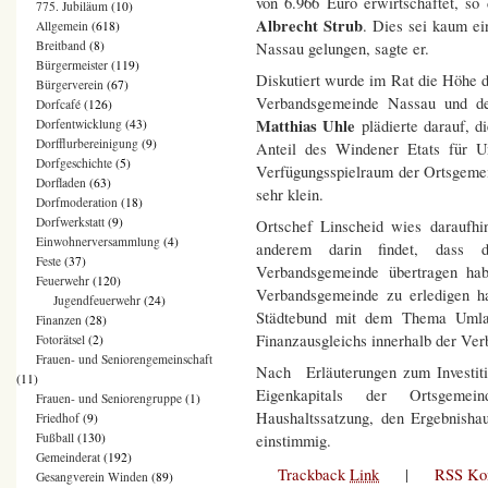
von 6.966 Euro erwirtschaftet, s
775. Jubiläum
(10)
Albrecht Strub
. Dies sei kaum e
Allgemein
(618)
Breitband
(8)
Nassau gelungen, sagte er.
Bürgermeister
(119)
Diskutiert wurde im Rat die Höhe 
Bürgerverein
(67)
Verbandsgemeinde Nassau und de
Dorfcafé
(126)
Matthias Uhle
plädierte darauf, d
Dorfentwicklung
(43)
Dorfflurbereinigung
(9)
Anteil des Windener Etats für U
Dorfgeschichte
(5)
Verfügungsspielraum der Ortsgemei
Dorfladen
(63)
sehr klein.
Dorfmoderation
(18)
Dorfwerkstatt
(9)
Ortschef Linscheid wies daraufhi
Einwohnerversammlung
(4)
anderem darin findet, dass 
Feste
(37)
Verbandsgemeinde übertragen ha
Feuerwehr
(120)
Verbandsgemeinde zu erledigen ha
Jugendfeuerwehr
(24)
Städtebund mit dem Thema Umlage
Finanzen
(28)
Finanzausgleichs innerhalb der Ve
Fotorätsel
(2)
Frauen- und Seniorengemeinschaft
Nach Erläuterungen zum Investiti
(11)
Eigenkapitals der Ortsgemei
Frauen- und Seniorengruppe
(1)
Haushaltssatzung, den Ergebnisha
Friedhof
(9)
Fußball
(130)
einstimmig.
Gemeinderat
(192)
Trackback
Link
|
RSS Ko
Gesangverein Winden
(89)