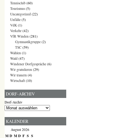
Tennisclub
(60)
Tourismus
(5)
Uncategorized
(22)
Unfälle
(5)
VdK
(1)
Verkehr
(42)
VfR Winden
(281)
Gymnastikgruppe
(2)
TSC
(59)
Wahlen
(1)
Wald
(47)
Windener Dorfgespräche
(6)
Wir gratulieren
(29)
Wir trauern
(4)
Wirtschaft
(10)
DORF-ARCHIV
Dorf-Archiv
KALENDER
August 2026
M
D
M
D
F
S
S