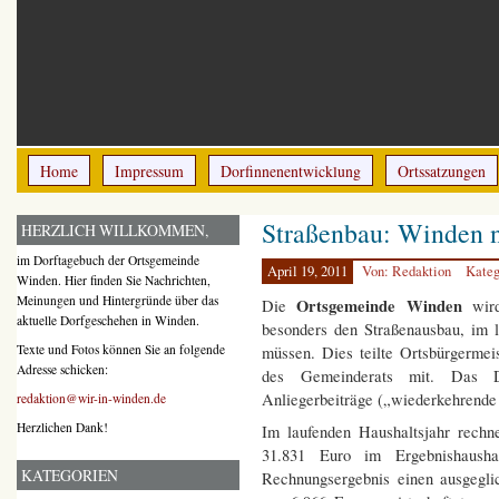
Home
Impressum
Dorfinnenentwicklung
Ortssatzungen
Straßenbau: Winden 
HERZLICH WILLKOMMEN,
im Dorftagebuch der Ortsgemeinde
April 19, 2011
Von: Redaktion
Kateg
Winden. Hier finden Sie Nachrichten,
Meinungen und Hintergründe über das
Ortsgemeinde Winden
Die
wird 
aktuelle Dorfgeschehen in Winden.
besonders den Straßenausbau, im 
Texte und Fotos können Sie an folgende
müssen. Dies teilte Ortsbürgermei
Adresse schicken:
des Gemeinderats mit. Das D
Anliegerbeiträge („wiederkehrende 
redaktion@wir-in-winden.de
Herzlichen Dank!
Im laufenden Haushaltsjahr rech
31.831 Euro im Ergebnishaush
KATEGORIEN
Rechnungsergebnis einen ausgegli