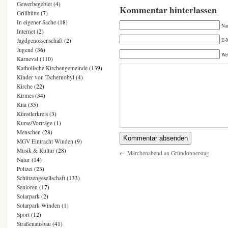
Gewerbegebiet
(4)
Kommentar hinterlassen
Grillhütte
(7)
In eigener Sache
(18)
Na
Internet
(2)
Jagdgenossenschaft
(2)
E-M
Jugend
(36)
We
Karneval
(110)
Katholische Kirchengemeinde
(139)
Kinder von Tschernobyl
(4)
Kirche
(22)
Kirmes
(34)
Kita
(35)
Künstlerkreis
(3)
Kurse/Vorträge
(1)
Menschen
(28)
MGV Eintracht Winden
(9)
Musik & Kultur
(28)
←
Märchenabend an Gründonnerstag
Natur
(14)
Polizei
(23)
Schützengesellschaft
(133)
Senioren
(17)
Solarpark
(2)
Solarpark Winden
(1)
Sport
(12)
Straßenausbau
(41)