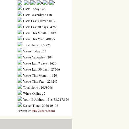
Users Today : 46
Users Yesterday : 138
Users Last 7 days : 1012
Users Last 30 days : 4266
Users This Month : 1012
Users This Year : 40195
Total Users : 178875
Views Today : 53
Views Yesterday : 204
Views Last 7 days : 1620
Views Last 30 days : 27766
Views This Month : 1620
Views This Year : 224245
Total views : 1058046
Who's Online : 2
Your IP Address : 216.73.217.129
Server Time : 2026-08-08
Powered By
WPS Visitor Counter