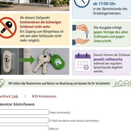
rackback
Link
|
RSS Kommentare
entar hinterlassen
Name (notwendig)
E-Mail (erscheint nicht online) (notwendig)
Website