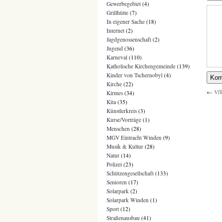
Gewerbegebiet
(4)
Grillhütte
(7)
In eigener Sache
(18)
Internet
(2)
Jagdgenossenschaft
(2)
Jugend
(36)
Karneval
(110)
Katholische Kirchengemeinde
(139)
Kinder von Tschernobyl
(4)
Kirche
(22)
←
VfR
Kirmes
(34)
Kita
(35)
Künstlerkreis
(3)
Kurse/Vorträge
(1)
Menschen
(28)
MGV Eintracht Winden
(9)
Musik & Kultur
(28)
Natur
(14)
Polizei
(23)
Schützengesellschaft
(133)
Senioren
(17)
Solarpark
(2)
Solarpark Winden
(1)
Sport
(12)
Straßenausbau
(41)