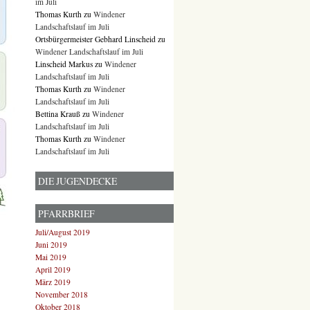
im Juli
Thomas Kurth
zu
Windener
Landschaftslauf im Juli
Ortsbürgermeister Gebhard Linscheid
zu
Windener Landschaftslauf im Juli
Linscheid Markus
zu
Windener
Landschaftslauf im Juli
Thomas Kurth
zu
Windener
Landschaftslauf im Juli
Bettina Krauß
zu
Windener
Landschaftslauf im Juli
Thomas Kurth
zu
Windener
Landschaftslauf im Juli
DIE JUGENDECKE
PFARRBRIEF
Juli/August 2019
Juni 2019
Mai 2019
April 2019
März 2019
November 2018
Oktober 2018