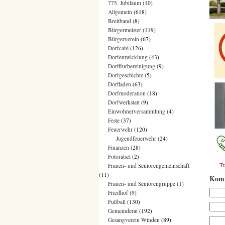
775. Jubiläum
(10)
Allgemein
(618)
Breitband
(8)
Bürgermeister
(119)
Bürgerverein
(67)
Dorfcafé
(126)
Dorfentwicklung
(43)
Dorfflurbereinigung
(9)
Dorfgeschichte
(5)
Dorfladen
(63)
Dorfmoderation
(18)
Dorfwerkstatt
(9)
Einwohnerversammlung
(4)
Feste
(37)
Feuerwehr
(120)
Jugendfeuerwehr
(24)
Finanzen
(28)
Fotorätsel
(2)
T
Frauen- und Seniorengemeinschaft
(11)
Komm
Frauen- und Seniorengruppe
(1)
Friedhof
(9)
Fußball
(130)
Gemeinderat
(192)
Gesangverein Winden
(89)