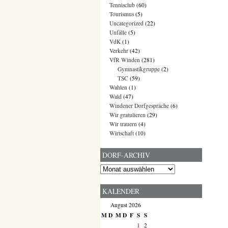
Tennisclub
(60)
Tourismus
(5)
Uncategorized
(22)
Unfälle
(5)
VdK
(1)
Verkehr
(42)
VfR Winden
(281)
Gymnastikgruppe
(2)
TSC
(59)
Wahlen
(1)
Wald
(47)
Windener Dorfgespräche
(6)
Wir gratulieren
(29)
Wir trauern
(4)
Wirtschaft
(10)
DORF-ARCHIV
Dorf-
Archiv
KALENDER
August 2026
M
D
M
D
F
S
S
1
2