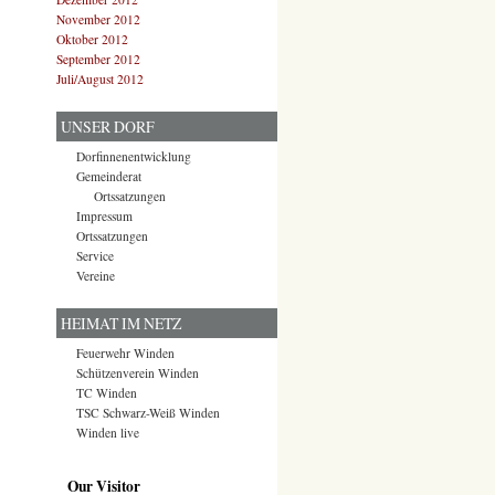
November 2012
Oktober 2012
September 2012
Juli/August 2012
UNSER DORF
Dorfinnenentwicklung
Gemeinderat
Ortssatzungen
Impressum
Ortssatzungen
Service
Vereine
HEIMAT IM NETZ
Feuerwehr Winden
Schützenverein Winden
TC Winden
TSC Schwarz-Weiß Winden
Winden live
Our Visitor