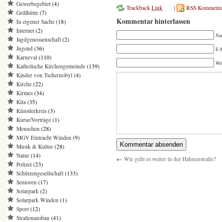
Gewerbegebiet
(4)
Trackback
Link
|
RSS Kommenta
Grillhütte
(7)
Kommentar hinterlassen
In eigener Sache
(18)
Internet
(2)
Na
Jagdgenossenschaft
(2)
Jugend
(36)
E-M
Karneval
(110)
We
Katholische Kirchengemeinde
(139)
Kinder von Tschernobyl
(4)
Kirche
(22)
Kirmes
(34)
Kita
(35)
Künstlerkreis
(3)
Kurse/Vorträge
(1)
Menschen
(28)
MGV Eintracht Winden
(9)
Musik & Kultur
(28)
Natur
(14)
←
Wie geht es weiter in der Hahnenstraße?
Polizei
(23)
Schützengesellschaft
(133)
Senioren
(17)
Solarpark
(2)
Solarpark Winden
(1)
Sport
(12)
Straßenausbau
(41)