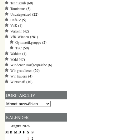
Tennisclub
(60)
Tourismus
(5)
Uncategorized
(22)
Unfälle
(5)
VdK
(1)
Verkehr
(42)
VfR Winden
(281)
Gymnastikgruppe
(2)
TSC
(59)
Wahlen
(1)
Wald
(47)
Windener Dorfgespräche
(6)
Wir gratulieren
(29)
Wir trauern
(4)
Wirtschaft
(10)
DORF-ARCHIV
Dorf-
Archiv
KALENDER
August 2026
M
D
M
D
F
S
S
1
2