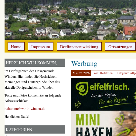
Home
Impressum
Dorfinnenentwicklung
Ortssatzungen
Werbung
HERZLICH WILLKOMMEN,
im Dorftagebuch der Ortsgemeinde
Mai 29, 2026
Von: Redaktion
Kategorie:
Allg
Winden. Hier finden Sie Nachrichten,
Meinungen und Hintergründe über das
aktuelle Dorfgeschehen in Winden.
Texte und Fotos können Sie an folgende
Adresse schicken:
redaktion@wir-in-winden.de
Herzlichen Dank!
KATEGORIEN