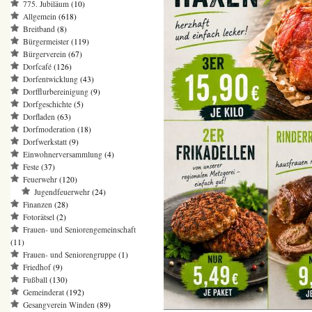
775. Jubiläum
(10)
Allgemein
(618)
Breitband
(8)
Bürgermeister
(119)
Bürgerverein
(67)
Dorfcafé
(126)
Dorfentwicklung
(43)
Dorfflurbereinigung
(9)
Dorfgeschichte
(5)
Dorfladen
(63)
Dorfmoderation
(18)
Dorfwerkstatt
(9)
Einwohnerversammlung
(4)
Feste
(37)
Feuerwehr
(120)
Jugendfeuerwehr
(24)
Finanzen
(28)
Fotorätsel
(2)
Frauen- und Seniorengemeinschaft
(11)
Frauen- und Seniorengruppe
(1)
Friedhof
(9)
Fußball
(130)
Gemeinderat
(192)
Gesangverein Winden
(89)