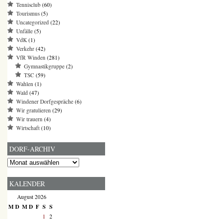
Tennisclub
(60)
Tourismus
(5)
Uncategorized
(22)
Unfälle
(5)
VdK
(1)
Verkehr
(42)
VfR Winden
(281)
Gymnastikgruppe
(2)
TSC
(59)
Wahlen
(1)
Wald
(47)
Windener Dorfgespräche
(6)
Wir gratulieren
(29)
Wir trauern
(4)
Wirtschaft
(10)
DORF-ARCHIV
Dorf-
Archiv
KALENDER
August 2026
M
D
M
D
F
S
S
1
2