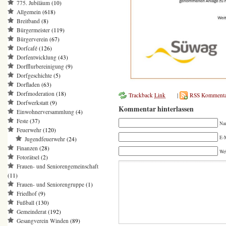
775. Jubiläum
(10)
Allgemein
(618)
Breitband
(8)
Bürgermeister
(119)
Bürgerverein
(67)
Dorfcafé
(126)
Dorfentwicklung
(43)
Dorfflurbereinigung
(9)
Dorfgeschichte
(5)
Dorfladen
(63)
Dorfmoderation
(18)
Trackback
Link
|
RSS Kommenta
Dorfwerkstatt
(9)
Kommentar hinterlassen
Einwohnerversammlung
(4)
Feste
(37)
Na
Feuerwehr
(120)
E-M
Jugendfeuerwehr
(24)
Finanzen
(28)
We
Fotorätsel
(2)
Frauen- und Seniorengemeinschaft
(11)
Frauen- und Seniorengruppe
(1)
Friedhof
(9)
Fußball
(130)
Gemeinderat
(192)
Gesangverein Winden
(89)