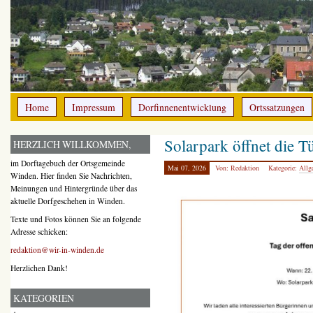
Home
Impressum
Dorfinnenentwicklung
Ortssatzungen
Solarpark öffnet die T
HERZLICH WILLKOMMEN,
im Dorftagebuch der Ortsgemeinde
Mai 07, 2026
Von: Redaktion
Kategorie:
Allg
Winden. Hier finden Sie Nachrichten,
Meinungen und Hintergründe über das
aktuelle Dorfgeschehen in Winden.
Texte und Fotos können Sie an folgende
Adresse schicken:
redaktion@wir-in-winden.de
Herzlichen Dank!
KATEGORIEN