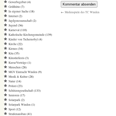
Gewerbegebiet
(4)
Grillhütte
(7)
In eigener Sache
(18)
←
Medenspiele des TC Winden
Internet
(2)
Jagdgenossenschaft
(2)
Jugend
(36)
Karneval
(110)
Katholische Kirchengemeinde
(139)
Kinder von Tschernobyl
(4)
Kirche
(22)
Kirmes
(34)
Kita
(35)
Künstlerkreis
(3)
Kurse/Vorträge
(1)
Menschen
(28)
MGV Eintracht Winden
(9)
Musik & Kultur
(28)
Natur
(14)
Polizei
(23)
Schützengesellschaft
(133)
Senioren
(17)
Solarpark
(2)
Solarpark Winden
(1)
Sport
(12)
Straßenausbau
(41)