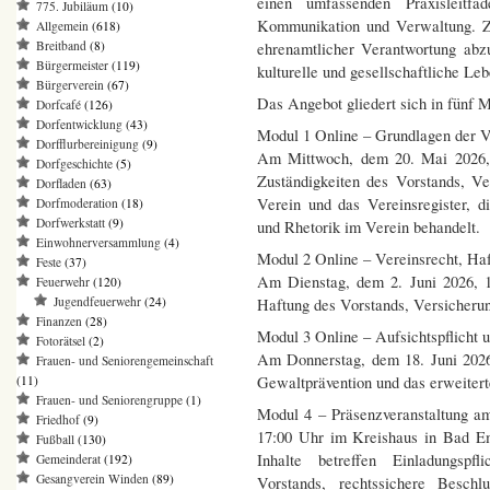
einen umfassenden Praxisleitf
775. Jubiläum
(10)
Kommunikation und Verwaltung. Zi
Allgemein
(618)
Breitband
(8)
ehrenamtlicher Verantwortung abz
Bürgermeister
(119)
kulturelle und gesellschaftliche Le
Bürgerverein
(67)
Das Angebot gliedert sich in fünf 
Dorfcafé
(126)
Dorfentwicklung
(43)
Modul 1 Online – Grundlagen der 
Dorfflurbereinigung
(9)
Am Mittwoch, dem 20. Mai 2026,
Dorfgeschichte
(5)
Zuständigkeiten des Vorstands, Ve
Dorfladen
(63)
Verein und das Vereinsregister, 
Dorfmoderation
(18)
Dorfwerkstatt
(9)
und Rhetorik im Verein behandelt.
Einwohnerversammlung
(4)
Modul 2 Online – Vereinsrecht, Ha
Feste
(37)
Am Dienstag, dem 2. Juni 2026, 1
Feuerwehr
(120)
Jugendfeuerwehr
(24)
Haftung des Vorstands, Versicher
Finanzen
(28)
Modul 3 Online – Aufsichtspflicht 
Fotorätsel
(2)
Am Donnerstag, dem 18. Juni 2026,
Frauen- und Seniorengemeinschaft
(11)
Gewaltprävention und das erweiter
Frauen- und Seniorengruppe
(1)
Modul 4 – Präsenzveranstaltung a
Friedhof
(9)
17:00 Uhr im Kreishaus in Bad Em
Fußball
(130)
Inhalte betreffen Einladungspfl
Gemeinderat
(192)
Gesangverein Winden
(89)
Vorstands, rechtssichere Besch