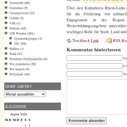
Tennisclub
(60)
Über den Kulturkreis Rhein-Lahn e
Tourismus
(5)
Uncategorized
(22)
für die Förderung von kulturel
Unfälle
(5)
Engagement in der Region 
VdK
(1)
Weiterbildungsangebote unterstütz
Verkehr
(42)
wichtigen Rolle für Stadt, Land und
VfR Winden
(281)
Gymnastikgruppe
(2)
Trackback
Link
|
RSS Ko
TSC
(59)
Kommentar hinterlassen
Wahlen
(1)
Wald
(47)
Na
Windener Dorfgespräche
(6)
Wir gratulieren
(29)
E-M
Wir trauern
(4)
Wirtschaft
(10)
We
DORF-ARCHIV
Dorf-
Archiv
KALENDER
August 2026
M
D
M
D
F
S
S
1
2