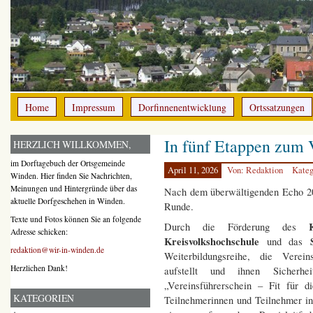
Home
Impressum
Dorfinnenentwicklung
Ortssatzungen
In fünf Etappen zum 
HERZLICH WILLKOMMEN,
im Dorftagebuch der Ortsgemeinde
April 11, 2026
Von: Redaktion
Kateg
Winden. Hier finden Sie Nachrichten,
Meinungen und Hintergründe über das
Nach dem überwältigenden Echo 202
aktuelle Dorfgeschehen in Winden.
Runde.
Texte und Fotos können Sie an folgende
Durch die Förderung des
Adresse schicken:
Kreisvolkshochschule
und das
redaktion@wir-in-winden.de
Weiterbildungsreihe, die Vereins
Herzlichen Dank!
aufstellt und ihnen Sicher
„Vereinsführerschein – Fit für d
KATEGORIEN
Teilnehmerinnen und Teilnehmer i