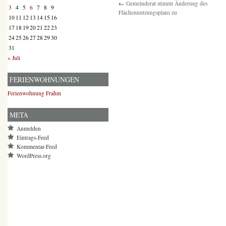
←
Gemeinderat stimmt Änderung des
3
4
5
6
7
8
9
Flächennutzungsplans zu
10
11
12
13
14
15
16
17
18
19
20
21
22
23
24
25
26
27
28
29
30
31
« Juli
FERIENWOHNUNGEN
Ferienwohnung Frahm
META
Anmelden
Eintrags-Feed
Kommentar-Feed
WordPress.org