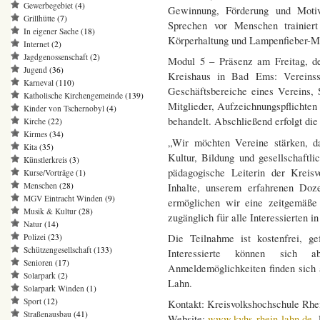
Gewerbegebiet
(4)
Gewinnung, Förderung und Motiv
Grillhütte
(7)
Sprechen vor Menschen trainier
In eigener Sache
(18)
Körperhaltung und Lampenfieber-
Internet
(2)
Jagdgenossenschaft
(2)
Modul 5 – Präsenz am Freitag, d
Jugend
(36)
Kreishaus in Bad Ems: Vereinss
Karneval
(110)
Geschäftsbereiche eines Vereins,
Katholische Kirchengemeinde
(139)
Mitglieder, Aufzeichnungspflicht
Kinder von Tschernobyl
(4)
behandelt. Abschließend erfolgt d
Kirche
(22)
Kirmes
(34)
„Wir möchten Vereine stärken, da
Kita
(35)
Kultur, Bildung und gesellschaftl
Künstlerkreis
(3)
pädagogische Leiterin der Kreis
Kurse/Vorträge
(1)
Menschen
(28)
Inhalte, unserem erfahrenen Do
MGV Eintracht Winden
(9)
ermöglichen wir eine zeitgemäße 
Musik & Kultur
(28)
zugänglich für alle Interessierten i
Natur
(14)
Die Teilnahme ist kostenfrei, ge
Polizei
(23)
Schützengesellschaft
(133)
Interessierte können sich a
Senioren
(17)
Anmeldemöglichkeiten finden sich 
Solarpark
(2)
Lahn.
Solarpark Winden
(1)
Sport
(12)
Kontakt: Kreisvolkshochschule Rhe
Straßenausbau
(41)
Website:
www.kvhs-rhein-lahn.de
E