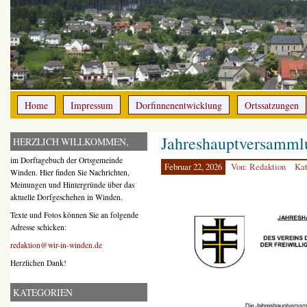
Home
Impressum
Dorfinnenentwicklung
Ortssatzungen
Jahreshauptversamml
HERZLICH WILLKOMMEN,
im Dorftagebuch der Ortsgemeinde
Februar 22, 2026
Von: Redaktion
Kat
Winden. Hier finden Sie Nachrichten,
Meinungen und Hintergründe über das
aktuelle Dorfgeschehen in Winden.
Texte und Fotos können Sie an folgende
Adresse schicken:
redaktion@wir-in-winden.de
Herzlichen Dank!
KATEGORIEN