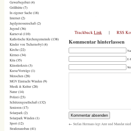
Gewerbegebiet
(4)
Grillhütte
(7)
In eigener Sache
(18)
Internet
(2)
Jagdgenossenschaft
(2)
Jugend
(36)
Trackback
Link
|
RSS Ko
Karneval
(110)
Katholische Kirchengemeinde
(138)
Kommentar hinterlassen
Kinder von Tschernobyl
(4)
Kirche
(22)
Na
Kirmes
(34)
E-M
Kita
(35)
Künstlerkreis
(3)
We
Kurse/Vorträge
(1)
Menschen
(28)
MGV Eintracht Winden
(9)
Musik & Kultur
(28)
Natur
(14)
Polizei
(23)
Schützengesellschaft
(132)
Senioren
(17)
Solarpark
(2)
Solarpark Winden
(1)
Sport
(12)
←
Stefan Hermans legt Amt und Mandat nied
Straßenausbau
(41)