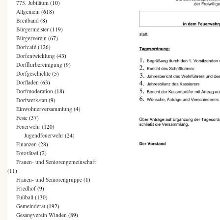
775. Jubiläum
(10)
Allgemein
(618)
Breitband
(8)
Bürgermeister
(119)
Bürgerverein
(67)
Dorfcafé
(126)
Dorfentwicklung
(43)
Dorfflurbereinigung
(9)
Dorfgeschichte
(5)
Dorfladen
(63)
Dorfmoderation
(18)
Dorfwerkstatt
(9)
Einwohnerversammlung
(4)
Feste
(37)
Feuerwehr
(120)
Jugendfeuerwehr
(24)
Finanzen
(28)
Fotorätsel
(2)
Frauen- und Seniorengemeinschaft
(11)
Frauen- und Seniorengruppe
(1)
Friedhof
(9)
Fußball
(130)
Gemeinderat
(192)
Gesangverein Winden
(89)