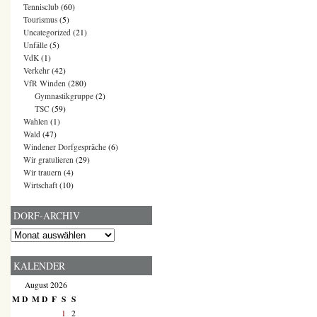
Tennisclub
(60)
Tourismus
(5)
Uncategorized
(21)
Unfälle
(5)
VdK
(1)
Verkehr
(42)
VfR Winden
(280)
Gymnastikgruppe
(2)
TSC
(59)
Wahlen
(1)
Wald
(47)
Windener Dorfgespräche
(6)
Wir gratulieren
(29)
Wir trauern
(4)
Wirtschaft
(10)
DORF-ARCHIV
Dorf-
Archiv
KALENDER
August 2026
M
D
M
D
F
S
S
1
2