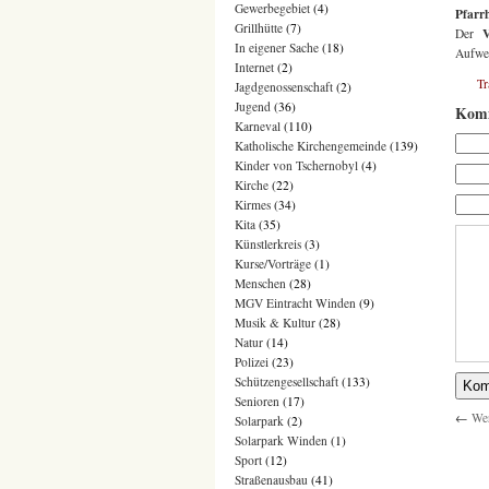
Gewerbegebiet
(4)
Pfarr
Grillhütte
(7)
Der
In eigener Sache
(18)
Aufwen
Internet
(2)
T
Jagdgenossenschaft
(2)
Jugend
(36)
Komm
Karneval
(110)
Katholische Kirchengemeinde
(139)
Kinder von Tschernobyl
(4)
Kirche
(22)
Kirmes
(34)
Kita
(35)
Künstlerkreis
(3)
Kurse/Vorträge
(1)
Menschen
(28)
MGV Eintracht Winden
(9)
Musik & Kultur
(28)
Natur
(14)
Polizei
(23)
Schützengesellschaft
(133)
Senioren
(17)
←
Wer
Solarpark
(2)
Solarpark Winden
(1)
Sport
(12)
Straßenausbau
(41)