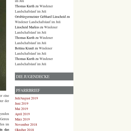
im Juli
Thomas Kurth
zu
Windener
Landschaftslauf im Juli
Ortsbürgermeister Gebhard Linscheid
zu
Windener Landschaftslauf im Juli
Linscheid Markus
zu
Windener
Landschaftslauf im Juli
Thomas Kurth
zu
Windener
Landschaftslauf im Juli
Bettina Krauß
zu
Windener
Landschaftslauf im Juli
Thomas Kurth
zu
Windener
Landschaftslauf im Juli
DIE JUGENDECKE
PFARRBRIEF
er eine
Juli/August 2019
er der
Juni 2019
Mai 2019
agenden
April 2019
 Getreu
März 2019
nden im
November 2018
in das
Oktober 2018