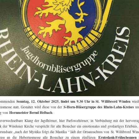
Sonntag, 12. Oktober 2025, findet um 9.30 Uhr in St. Willibrord Winden
ommenden
wied
S-Horn-Bläsergruppe des Rhein-Lahn-Kreises
usmesse statt. Gestaltet wird diese von der
unt
Hornmeister Bernd Helbach
ng von
.
verwechselbare Klang der Jagdhörner, hier Parforcehörner, in Verbindung mit der hervorr
k der Windener Kirche verspricht für alle Besucher ein emotionales und großartiges Erlebnis.
undsatz „nach der Mystika folgt die Mastika “ lädt der Ortsausschuss von St. Willibrord Wi
Erntedank-Frühschoppen 
luss an die Hubertusmesse alle Besucher zu einem zünftigen