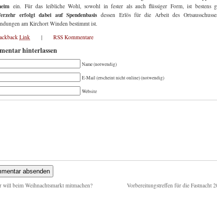
heim
ein. Für das leibliche Wohl, sowohl in fester als auch flüssiger Form, ist bestens g
Verzehr erfolgt dabei auf Spendenbasis
dessen Erlös für die Arbeit des Ortsausschusse
dungen am Kirchort Winden bestimmt ist.
rackback
Link
|
RSS Kommentare
entar hinterlassen
Name (notwendig)
E-Mail (erscheint nicht online) (notwendig)
Website
 will beim Weihnachtsmarkt mitmachen?
Vorbereitungstreffen für die Fastnacht 