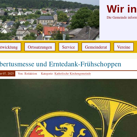
Wir i
Die Gemeinde informi
ntwicklung
Ortssatzungen
Service
Gemeinderat
Vereine
bertusmesse und Erntedank-Frühschoppen
er 07, 2025
Von: Redaktion
Kategorie:
Katholische Kirchengemeinde