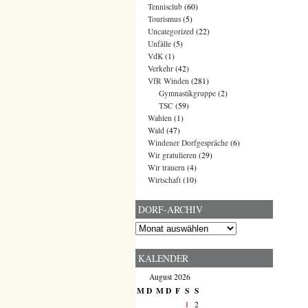
Tennisclub
(60)
Tourismus
(5)
Uncategorized
(22)
Unfälle
(5)
VdK
(1)
Verkehr
(42)
VfR Winden
(281)
Gymnastikgruppe
(2)
TSC
(59)
Wahlen
(1)
Wald
(47)
Windener Dorfgespräche
(6)
Wir gratulieren
(29)
Wir trauern
(4)
Wirtschaft
(10)
DORF-ARCHIV
Dorf-
Archiv
KALENDER
August 2026
M
D
M
D
F
S
S
1
2