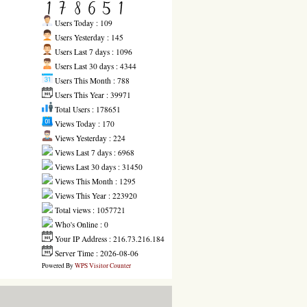
Users Today : 109
Users Yesterday : 145
Users Last 7 days : 1096
Users Last 30 days : 4344
Users This Month : 788
Users This Year : 39971
Total Users : 178651
Views Today : 170
Views Yesterday : 224
Views Last 7 days : 6968
Views Last 30 days : 31450
Views This Month : 1295
Views This Year : 223920
Total views : 1057721
Who's Online : 0
Your IP Address : 216.73.216.184
Server Time : 2026-08-06
Powered By
WPS Visitor Counter