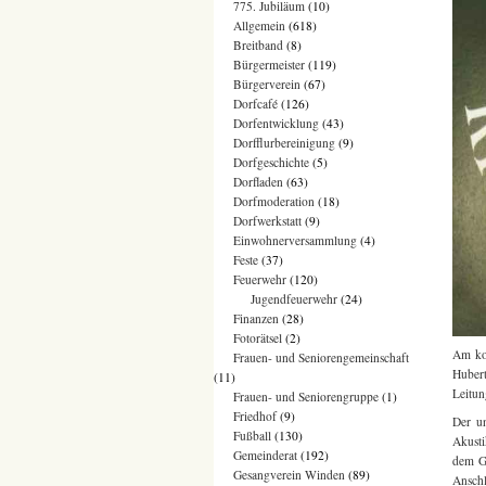
775. Jubiläum
(10)
Allgemein
(618)
Breitband
(8)
Bürgermeister
(119)
Bürgerverein
(67)
Dorfcafé
(126)
Dorfentwicklung
(43)
Dorfflurbereinigung
(9)
Dorfgeschichte
(5)
Dorfladen
(63)
Dorfmoderation
(18)
Dorfwerkstatt
(9)
Einwohnerversammlung
(4)
Feste
(37)
Feuerwehr
(120)
Jugendfeuerwehr
(24)
Finanzen
(28)
Fotorätsel
(2)
Am k
Frauen- und Seniorengemeinschaft
Hubert
(11)
Leitu
Frauen- und Seniorengruppe
(1)
Friedhof
(9)
Der un
Fußball
(130)
Akusti
Gemeinderat
(192)
dem Gr
Gesangverein Winden
(89)
Ansch