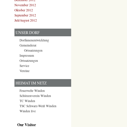
November 2012
Oktober 2012
September 2012
Juli/August 2012
UNSER DORF
Dorfinnenentwicklung
Gemeinderat
Ortssatzungen
Impressum
Ortssatzungen
Service
Vereine
HEIMAT IM NETZ
Feuerwehr Winden
Schützenverein Winden
TC Winden
TSC Schwarz-Weiß Winden
Winden live
Our Visitor