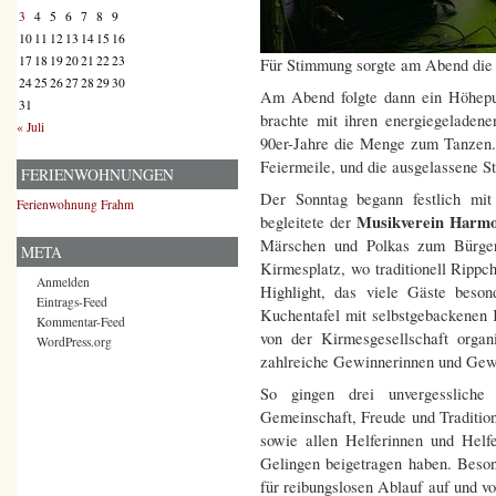
3
4
5
6
7
8
9
10
11
12
13
14
15
16
17
18
19
20
21
22
23
Für Stimmung sorgte am Abend die 
24
25
26
27
28
29
30
Am Abend folgte dann ein Höhepu
31
brachte mit ihren energiegeladene
« Juli
90er-Jahre die Menge zum Tanzen.
Feiermeile, und die ausgelassene St
FERIENWOHNUNGEN
Der Sonntag begann festlich mit 
Ferienwohnung Frahm
Musikverein Harmo
begleitete der
Märschen und Polkas zum Bürger
META
Kirmesplatz, wo traditionell Rippc
Anmelden
Highlight, das viele Gäste beso
Eintrags-Feed
Kuchentafel mit selbstgebackenen
Kommentar-Feed
von der Kirmesgesellschaft organ
WordPress.org
zahlreiche Gewinnerinnen und Gewi
So gingen drei unvergesslich
Gemeinschaft, Freude und Traditio
sowie allen Helferinnen und Helf
Gelingen beigetragen haben. Beso
für reibungslosen Ablauf auf und vo