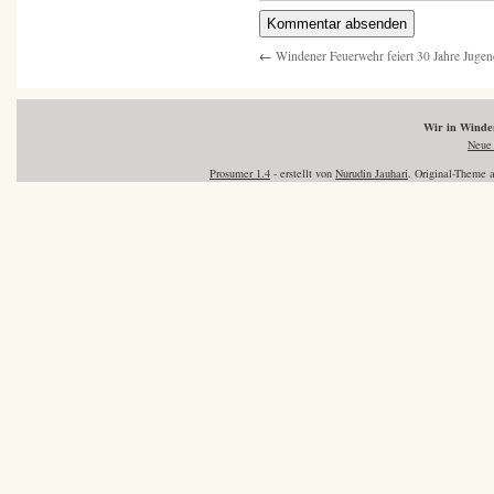
←
Windener Feuerwehr feiert 30 Jahre Jugen
Wir in Wind
Neue 
Prosumer 1.4
- erstellt von
Nurudin Jauhari
. Original-Theme 