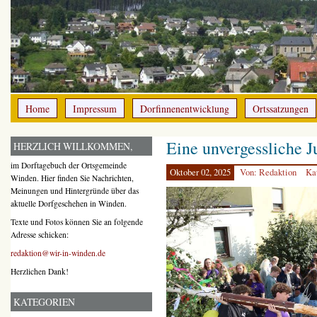
Home
Impressum
Dorfinnenentwicklung
Ortssatzungen
Eine unvergessliche 
HERZLICH WILLKOMMEN,
im Dorftagebuch der Ortsgemeinde
Oktober 02, 2025
Von: Redaktion
Ka
Winden. Hier finden Sie Nachrichten,
Meinungen und Hintergründe über das
aktuelle Dorfgeschehen in Winden.
Texte und Fotos können Sie an folgende
Adresse schicken:
redaktion@wir-in-winden.de
Herzlichen Dank!
KATEGORIEN