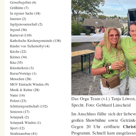
Gewerbegebiet
(4)
Grillhütte
(7)
In eigener Sache
(18)
Internet
(2)
Jagdgenossenschaft
(2)
Jugend
(36)
Karneval
(110)
Katholische Kirchengemeinde
(138)
Kinder von Tschernobyl
(4)
Kirche
(22)
Kirmes
(34)
Kita
(35)
Künstlerkreis
(3)
Kurse/Vorträge
(1)
Menschen
(28)
MGV Eintracht Winden
(9)
Musik & Kultur
(28)
Natur
(14)
Das Orga Team (v.l.) Tanja Löwen
Polizei
(23)
Specht. Foto: Gebhard Linscheid
Schützengesellschaft
(132)
Senioren
(17)
Im Anschluss füllte sich der liebevo
Solarpark
(2)
großen Showbühne sowie Getränk- 
Solarpark Winden
(1)
Christ
Gegen 20 Uhr eröffnete
Sport
(12)
Programm. Schnell kam ausgelasse
Straßenausbau
(41)