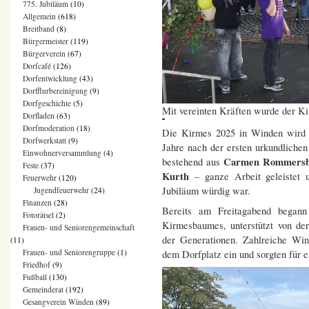
775. Jubiläum
(10)
Allgemein
(618)
Breitband
(8)
Bürgermeister
(119)
Bürgerverein
(67)
Dorfcafé
(126)
Dorfentwicklung
(43)
Dorfflurbereinigung
(9)
Dorfgeschichte
(5)
Mit vereinten Kräften wurde der Ki
Dorfladen
(63)
Dorfmoderation
(18)
Die Kirmes 2025 in Winden wird u
Dorfwerkstatt
(9)
Jahre nach der ersten urkundlich
Einwohnerversammlung
(4)
Carmen Rommersba
bestehend aus
Feste
(37)
Kurth
– ganze Arbeit geleistet u
Feuerwehr
(120)
Jubiläum würdig war.
Jugendfeuerwehr
(24)
Finanzen
(28)
Bereits am Freitagabend begann
Fotorätsel
(2)
Kirmesbaumes, unterstützt von de
Frauen- und Seniorengemeinschaft
der Generationen. Zahlreiche Wi
(11)
Frauen- und Seniorengruppe
(1)
dem Dorfplatz ein und sorgten für ei
Friedhof
(9)
Fußball
(130)
Gemeinderat
(192)
Gesangverein Winden
(89)