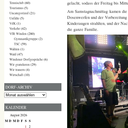
gelacht, sodass der Freitag bis Mi
Tennisclub
(60)
Tourismus
(5)
Am Samstagnachmittag kamen die J
Uncategorized
(21)
Dosenwerfen und der Vorbereitung 
Unfälle
(5)
Kinderaugen strahlten, und der Na
VdK
(1)
Verkehr
(42)
die ganze Familie.
VfR Winden
(280)
Gymnastikgruppe
(2)
TSC
(59)
Wahlen
(1)
Wald
(47)
Windener Dorfgespräche
(6)
Wir gratulieren
(29)
Wir trauern
(4)
Wirtschaft
(10)
DORF-ARCHIV
Dorf-
Archiv
KALENDER
August 2026
M
D
M
D
F
S
S
1
2