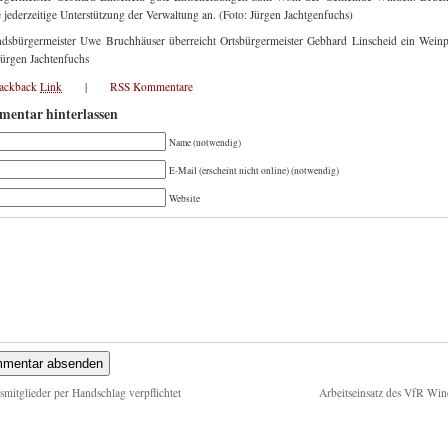
e jederzeitige Unterstützung der Verwaltung an. (Foto: Jürgen Jachtgenfuchs)
dsbürgermeister Uwe Bruchhäuser überreicht Ortsbürgermeister Gebhard Linscheid ein Weinp
Jürgen Jachtenfuchs
rackback
Link
|
RSS Kommentare
entar hinterlassen
Name (notwendig)
E-Mail (erscheint nicht online) (notwendig)
Website
smitglieder per Handschlag verpflichtet
Arbeitseinsatz des VfR Wi