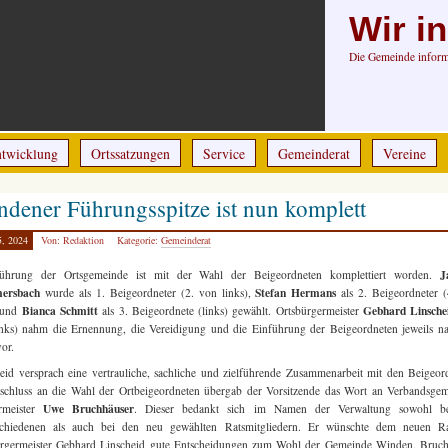
Wir i
Die Gemeinde informi
ntwicklung
Ortssatzungen
Service
Gemeinderat
Vereine
dener Führungsspitze ist nun komplett
5, 2024
Von: Redaktion
Kategorie:
Gemeinderat
J
ührung der Ortsgemeinde ist mit der Wahl der Beigeordneten komplettiert worden.
ersbach
Stefan Hermans
wurde als 1. Beigeordneter (2. von links),
als 2. Beigeordneter 
Bianca Schmitt
Gebhard Linsche
) und
als 3. Beigeordnete (links) gewählt. Ortsbürgermeister
nks) nahm die Ernennung, die Vereidigung und die Einführung der Beigeordneten jeweils n
or.
eid versprach eine vertrauliche, sachliche und zielführende Zusammenarbeit mit den Beigeor
chluss an die Wahl der Ortbeigeordneten übergab der Vorsitzende das Wort an Verbandsge
Uwe Bruchhäuser
rmeister
. Dieser bedankt sich im Namen der Verwaltung sowohl b
schiedenen als auch bei den neu gewählten Ratsmitgliedern. Er wünschte dem neuen R
ürgermeister Gebhard Linscheid gute Entscheidungen zum Wohl der Gemeinde Winden. Bruch