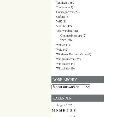
Tennisclub
(60)
Tourismus
(5)
Uncategorized
(22)
Unfälle
(5)
VdK
(1)
Verkehr
(42)
VfR Winden
(281)
Gymnastikgruppe
(2)
TSC
(59)
Wahlen
(1)
Wald
(47)
Windener Dorfgespräche
(6)
Wir gratulieren
(29)
Wir trauern
(4)
Wirtschaft
(10)
DORF-ARCHIV
Dorf-
Archiv
KALENDER
August 2026
M
D
M
D
F
S
S
1
2