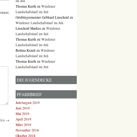
im Juli
Thomas Kurth
zu
Windener
Landschaftslauf im Juli
räsent.
Ortsbürgermeister Gebhard Linscheid
zu
Windener Landschaftslauf im Juli
Linscheid Markus
zu
Windener
Landschaftslauf im Juli
Thomas Kurth
zu
Windener
Landschaftslauf im Juli
Bettina Krauß
zu
Windener
Landschaftslauf im Juli
Thomas Kurth
zu
Windener
Landschaftslauf im Juli
DIE JUGENDECKE
PFARRBRIEF
Juli/August 2019
Juni 2019
Mai 2019
April 2019
nden
→
März 2019
November 2018
Oktober 2018