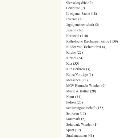
Gewerbegebiet
(4)
Grillhütte
(7)
In eigener Sache
(18)
Internet
(2)
Jagdgenossenschaft
(2)
Jugend
(36)
Karneval
(110)
Katholische Kirchengemeinde
(139)
Kinder von Tschernobyl
(4)
Kirche
(22)
Kirmes
(34)
Kita
(35)
Künstlerkreis
(3)
Kurse/Vorträge
(1)
Menschen
(28)
MGV Eintracht Winden
(9)
Musik & Kultur
(28)
Natur
(14)
Polizei
(23)
Schützengesellschaft
(133)
Senioren
(17)
Solarpark
(2)
Solarpark Winden
(1)
Sport
(12)
Straßenausbau
(41)