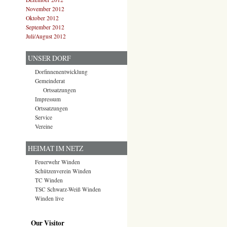
November 2012
Oktober 2012
September 2012
Juli/August 2012
UNSER DORF
Dorfinnenentwicklung
Gemeinderat
Ortssatzungen
Impressum
Ortssatzungen
Service
Vereine
HEIMAT IM NETZ
Feuerwehr Winden
Schützenverein Winden
TC Winden
TSC Schwarz-Weiß Winden
Winden live
Our Visitor