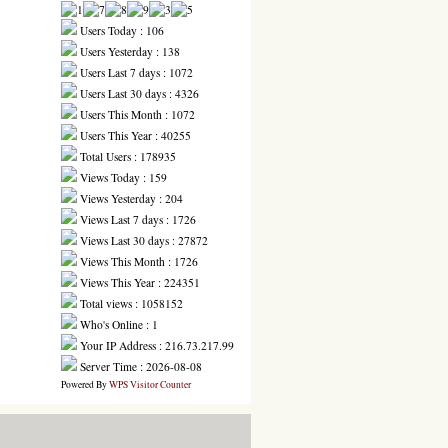
Users Today : 106
Users Yesterday : 138
Users Last 7 days : 1072
Users Last 30 days : 4326
Users This Month : 1072
Users This Year : 40255
Total Users : 178935
Views Today : 159
Views Yesterday : 204
Views Last 7 days : 1726
Views Last 30 days : 27872
Views This Month : 1726
Views This Year : 224351
Total views : 1058152
Who's Online : 1
Your IP Address : 216.73.217.99
Server Time : 2026-08-08
Powered By
WPS Visitor Counter