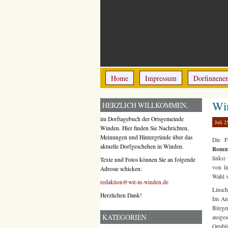
Home
Impressum
Dorfinnene
Win
HERZLICH WILLKOMMEN,
im Dorftagebuch der Ortsgemeinde
Juli 2
Winden. Hier finden Sie Nachrichten,
Meinungen und Hintergründe über das
Die F
aktuelle Dorfgeschehen in Winden.
Romm
links
Texte und Fotos können Sie an folgende
von li
Adresse schicken:
Wahl v
redaktion@wir-in-winden.de
Linsch
Herzlichen Dank!
Im Ans
Bürge
KATEGORIEN
ausge
Ortsb