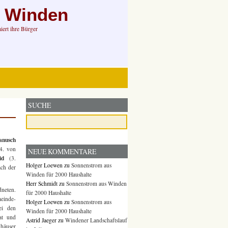
n Winden
ert ihre Bürger
SUCHE
anusch
(4. von
NEUE KOMMENTARE
id
(3.
Holger Loewen
zu
Sonnenstrom aus
ach der
Winden für 2000 Haushalte
Herr Schmidt
zu
Sonnenstrom aus Winden
dneten.
für 2000 Haushalte
meinde-
Holger Loewen
zu
Sonnenstrom aus
ei den
Winden für 2000 Haushalte
at und
Astrid Jaeger
zu
Windener Landschaftslauf
häuser