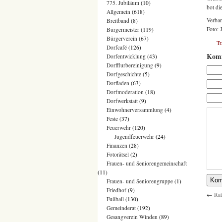
775. Jubiläum
(10)
bot di
Allgemein
(618)
Verban
Breitband
(8)
Foto: 
Bürgermeister
(119)
Bürgerverein
(67)
T
Dorfcafé
(126)
Komm
Dorfentwicklung
(43)
Dorfflurbereinigung
(9)
Dorfgeschichte
(5)
Dorfladen
(63)
Dorfmoderation
(18)
Dorfwerkstatt
(9)
Einwohnerversammlung
(4)
Feste
(37)
Feuerwehr
(120)
Jugendfeuerwehr
(24)
Finanzen
(28)
Fotorätsel
(2)
Frauen- und Seniorengemeinschaft
(11)
Frauen- und Seniorengruppe
(1)
Friedhof
(9)
←
Rat
Fußball
(130)
Gemeinderat
(192)
Gesangverein Winden
(89)