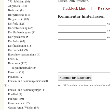
Löwen, einzureichen.
775. Jubiläum
(10)
Allgemein
(618)
Trackback
Link
|
RSS Ko
Breitband
(8)
Kommentar hinterlassen
Bürgermeister
(119)
Bürgerverein
(67)
Dorfcafé
(126)
Na
Dorfentwicklung
(43)
E-M
Dorfflurbereinigung
(9)
Dorfgeschichte
(5)
We
Dorfladen
(63)
Dorfmoderation
(18)
Dorfwerkstatt
(9)
Einwohnerversammlung
(4)
Feste
(37)
Feuerwehr
(120)
Jugendfeuerwehr
(24)
Finanzen
(28)
Fotorätsel
(2)
Frauen- und Seniorengemeinschaft
←
100 Besucher beim ökumenischen Gottesd
(11)
Frauen- und Seniorengruppe
(1)
Friedhof
(9)
Fußball
(130)
Gemeinderat
(192)
Gesangverein Winden
(89)