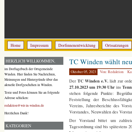
Home
Impressum
Dorfinnenentwicklung
Ortssatzungen
TC Winden wählt neu
HERZLICH WILLKOMMEN,
im Dorftagebuch der Ortsgemeinde
Oktober 05, 2023
Von: Redaktion
Ka
Winden. Hier finden Sie Nachrichten,
Meinungen und Hintergründe über das
TC Winden e.V.
Der
lädt zur ord
aktuelle Dorfgeschehen in Winden.
27.10.2023 um 19:30 Uhr
Tenn
ins
Texte und Fotos können Sie an folgende
stehen folgende Punkte: Begrüß
Adresse schicken:
Feststellung der Beschlussfähigk
Vereins, Jahresberichte des Vorst
redaktion@wir-in-winden.de
Vorstandes, Neuwahlen des Vorsta
Herzlichen Dank!
Der Vorstand bittet um zahlrei
KATEGORIEN
Tagesordnung sind bis spätestens 20