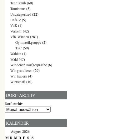
Tennisclub
(60)
Tourismus
(5)
Uncategorized
(22)
Unfälle
(5)
VdK
(1)
Verkehr
(42)
VfR Winden
(281)
Gymnastikgruppe
(2)
TSC
(59)
Wahlen
(1)
Wald
(47)
Windener Dorfgespräche
(6)
Wir gratulieren
(29)
Wir trauern
(4)
Wirtschaft
(10)
DORF-ARCHIV
Dorf-Archiv
KALENDER
August 2026
M
D
M
D
F
S
S