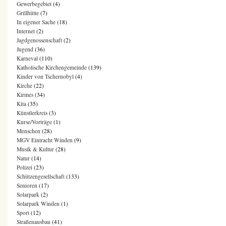
Gewerbegebiet
(4)
Grillhütte
(7)
In eigener Sache
(18)
Internet
(2)
Jagdgenossenschaft
(2)
Jugend
(36)
Karneval
(110)
Katholische Kirchengemeinde
(139)
Kinder von Tschernobyl
(4)
Kirche
(22)
Kirmes
(34)
Kita
(35)
Künstlerkreis
(3)
Kurse/Vorträge
(1)
Menschen
(28)
MGV Eintracht Winden
(9)
Musik & Kultur
(28)
Natur
(14)
Polizei
(23)
Schützengesellschaft
(133)
Senioren
(17)
Solarpark
(2)
Solarpark Winden
(1)
Sport
(12)
Straßenausbau
(41)