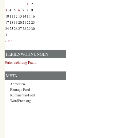
1
2
3
4
5
6
7
8
9
10
11
12
13
14
15
16
17
18
19
20
21
22
23
24
25
26
27
28
29
30
31
« Juli
FERIENWOHNUNGEN
Ferienwohnung Frahm
META
Anmelden
Eintrags-Feed
Kommentar-Feed
WordPress.org