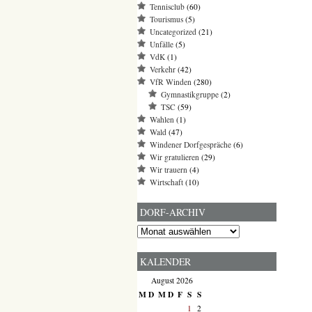
Tennisclub
(60)
Tourismus
(5)
Uncategorized
(21)
Unfälle
(5)
VdK
(1)
Verkehr
(42)
VfR Winden
(280)
Gymnastikgruppe
(2)
TSC
(59)
Wahlen
(1)
Wald
(47)
Windener Dorfgespräche
(6)
Wir gratulieren
(29)
Wir trauern
(4)
Wirtschaft
(10)
DORF-ARCHIV
Dorf-
Archiv
KALENDER
August 2026
M
D
M
D
F
S
S
1
2