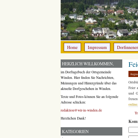
Home
Impressum
Dorfinnene
Fei
HERZLICH WILLKOMMEN,
im Dorftagebuch der Ortsgemeinde
Augus
Winden. Hier finden Sie Nachrichten,
Ortsbü
Meinungen und Hintergründe über das
Feier 
aktuelle Dorfgeschehen in Winden.
und G
Texte und Fotos können Sie an folgende
freue
Adresse schicken:
online
redaktion@wir-in-winden.de
T
Herzlichen Dank!
Komm
KATEGORIEN