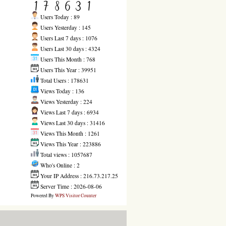
Users Today : 89
Users Yesterday : 145
Users Last 7 days : 1076
Users Last 30 days : 4324
Users This Month : 768
Users This Year : 39951
Total Users : 178631
Views Today : 136
Views Yesterday : 224
Views Last 7 days : 6934
Views Last 30 days : 31416
Views This Month : 1261
Views This Year : 223886
Total views : 1057687
Who's Online : 2
Your IP Address : 216.73.217.25
Server Time : 2026-08-06
Powered By
WPS Visitor Counter