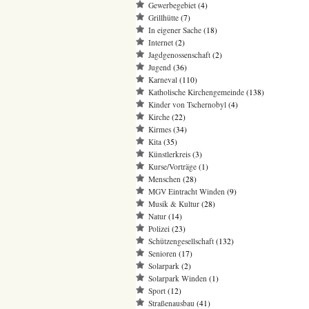
Gewerbegebiet
(4)
Grillhütte
(7)
In eigener Sache
(18)
Internet
(2)
Jagdgenossenschaft
(2)
Jugend
(36)
Karneval
(110)
Katholische Kirchengemeinde
(138)
Kinder von Tschernobyl
(4)
Kirche
(22)
Kirmes
(34)
Kita
(35)
Künstlerkreis
(3)
Kurse/Vorträge
(1)
Menschen
(28)
MGV Eintracht Winden
(9)
Musik & Kultur
(28)
Natur
(14)
Polizei
(23)
Schützengesellschaft
(132)
Senioren
(17)
Solarpark
(2)
Solarpark Winden
(1)
Sport
(12)
Straßenausbau
(41)