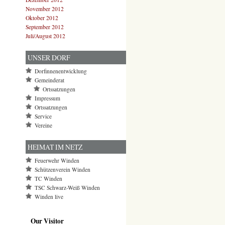
November 2012
Oktober 2012
September 2012
Juli/August 2012
UNSER DORF
Dorfinnenentwicklung
Gemeinderat
Ortssatzungen
Impressum
Ortssatzungen
Service
Vereine
HEIMAT IM NETZ
Feuerwehr Winden
Schützenverein Winden
TC Winden
TSC Schwarz-Weiß Winden
Winden live
Our Visitor