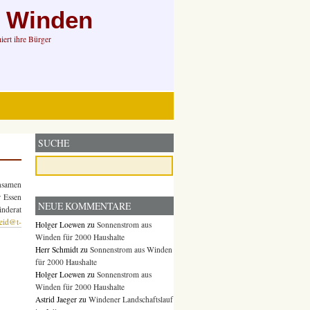
n Winden
ert ihre Bürger
SUCHE
insamen
r Essen
NEUE KOMMENTARE
nderat
heid@t-
Holger Loewen
zu
Sonnenstrom aus
Winden für 2000 Haushalte
Herr Schmidt
zu
Sonnenstrom aus Winden
für 2000 Haushalte
Holger Loewen
zu
Sonnenstrom aus
Winden für 2000 Haushalte
Astrid Jaeger
zu
Windener Landschaftslauf