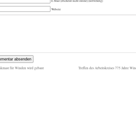
E-Mail (erscheint nicht online) (notwendig)
Website
kmast für Winden wird gebaut
Treffen des Arbeitskreises 775 Jahre Wi