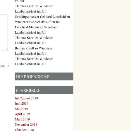
im Juli
Thomas Kurth
zu
Windener
Landschaftslauf im Juli
Ortsbürgermeister Gebhard Linscheid
zu
Windener Landschaftslauf im Juli
Linscheid Markus
zu
Windener
Landschaftslauf im Juli
Thomas Kurth
zu
Windener
Landschaftslauf im Juli
Bettina Krauß
zu
Windener
Landschaftslauf im Juli
Thomas Kurth
zu
Windener
Landschaftslauf im Juli
nden
→
DIE JUGENDECKE
PFARRBRIEF
Juli/August 2019
Juni 2019
Mai 2019
April 2019
März 2019
November 2018
Oktober 2018