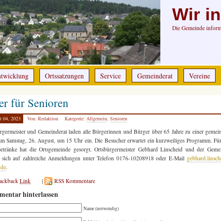
Wir i
Die Gemeinde informi
ntwicklung
Ortssatzungen
Service
Gemeinderat
Vereine
er für Senioren
t 04, 2023
Von: Redaktion
Kategorie:
Allgemein
,
Senioren
rgermeister und Gemeinderat laden alle Bürgerinnen und Bürger über 65 Jahre zu einer geme
am Samstag, 26. August, um 15 Uhr ein. Die Besucher erwartet ein kurzweiliges Programm. Fü
etränke hat die Ortsgemeinde gesorgt. Ortsbürgermeister Gebhard Linscheid und der Gemei
n sich auf zahlreiche Anmeldungen unter Telefon 0176-10208918 oder E-Mail
gebhard.linsc
.de
.
rackback
Link
|
RSS Kommentare
entar hinterlassen
Name (notwendig)