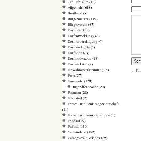
775. Jubiläum
(10)
Allgemein
(618)
Breitband
(8)
Bürgermeister
(119)
Bürgerverein
(67)
Dorfcafé
(126)
Dorfentwicklung
(43)
Dorfflurbereinigung
(9)
Dorfgeschichte
(5)
Dorfladen
(63)
Dorfmoderation
(18)
Dorfwerkstatt
(9)
Einwohnerversammlung
(4)
←
Fun
Feste
(37)
Feuerwehr
(120)
Jugendfeuerwehr
(24)
Finanzen
(28)
Fotorätsel
(2)
Frauen- und Seniorengemeinschaft
(11)
Frauen- und Seniorengruppe
(1)
Friedhof
(9)
Fußball
(130)
Gemeinderat
(192)
Gesangverein Winden
(89)