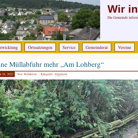
Wir i
Die Gemeinde informi
ntwicklung
Ortssatzungen
Service
Gemeinderat
Vereine
ine Müllabfuhr mehr „Am Lohberg“
r 16, 2023
Von: Redaktion
Kategorie:
Allgemein