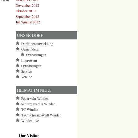
November 2012
Oktober 2012
September 2012
Juli/August 2012
UNSER DORF
Dorfinnenentwicklung
Gemeinderat
Ortssatzungen
Impressum
Ortssatzungen
Service
Vereine
HEIMAT IM NETZ
Feuerwehr Winden
Schützenverein Winden
TC Winden
TSC Schwarz-Weiß Winden
Winden live
Our Visitor