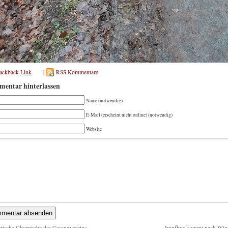
rackback
Link
|
RSS Kommentare
entar hinterlassen
Name (notwendig)
E-Mail (erscheint nicht online) (notwendig)
Website
rische Chorprobe des Gesangvereins
Impfbus kommt nach Win