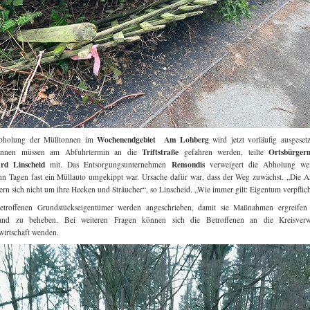
Wochenendgebiet Am Lohberg
bholung der Mülltonnen im
wird jetzt vorläufig ausgesetz
Triftstraße
Ortsbürgerm
onnen müssen am Abfuhrtermin an die
gefahren werden, teilte
rd Linscheid
Remondis
mit. Das Entsorgungsunternehmen
verweigert die Abholung wei
hn Tagen fast ein Müllauto umgekippt war. Ursache dafür war, dass der Weg zuwächst. „Die A
n sich nicht um ihre Hecken und Sträucher“, so Linscheid. „Wie immer gilt: Eigentum verpflich
betroffenen Grundstückseigentümer werden angeschrieben, damit sie Maßnahmen ergreifen 
tand zu beheben. Bei weiteren Fragen können sich die Betroffenen an die Kreisverw
wirtschaft wenden.