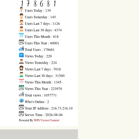
Users Today : 139
Users Yesterday : 145
Users Last 7 days : 1126
Users Last 30 days : 4374
Users This Month : 818
Users This Year : 40001
Total Users : 178681
Views Today : 220
Views Yesterday : 224
Views Last 7 days : 7018
Views Last 30 days : 31500
Views This Month : 1345
Views This Year : 223970
Total views : 1057771
Who's Online : 2
Your IP Address : 216.73.216.10
Server Time : 2026-08-06
Powered By
WPS Visitor Counter