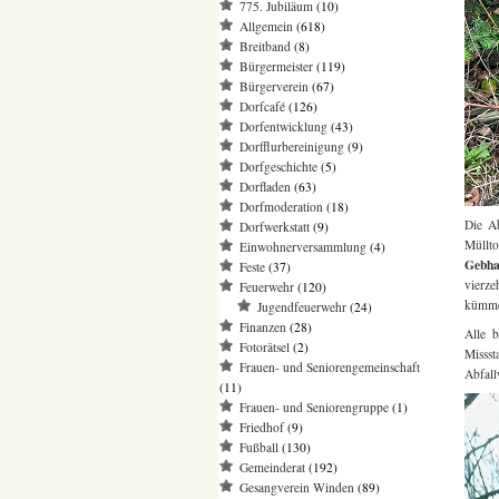
775. Jubiläum
(10)
Allgemein
(618)
Breitband
(8)
Bürgermeister
(119)
Bürgerverein
(67)
Dorfcafé
(126)
Dorfentwicklung
(43)
Dorfflurbereinigung
(9)
Dorfgeschichte
(5)
Dorfladen
(63)
Dorfmoderation
(18)
Die A
Dorfwerkstatt
(9)
Müllt
Einwohnerversammlung
(4)
Gebha
Feste
(37)
vierze
Feuerwehr
(120)
kümmer
Jugendfeuerwehr
(24)
Finanzen
(28)
Alle 
Fotorätsel
(2)
Misss
Frauen- und Seniorengemeinschaft
Abfall
(11)
Frauen- und Seniorengruppe
(1)
Friedhof
(9)
Fußball
(130)
Gemeinderat
(192)
Gesangverein Winden
(89)