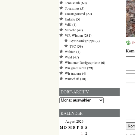
Tennisclub
(60)
Tourismus
(5)
Uncategorized
(22)
Unfälle
(5)
VdK
(1)
Verkehr
(42)
VfR Winden
(281)
Gymnastikgruppe
(2)
T
TSC
(59)
Komm
Wahlen
(1)
Wald
(47)
Windener Dorfgespräche
(6)
Wir gratulieren
(29)
Wir trauern
(4)
Wirtschaft
(10)
DORF-ARCHIV
Dorf-
Archiv
KALENDER
August 2026
M
D
M
D
F
S
S
1
2
←
När