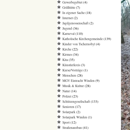
Gewerbegebiet
(4)
Grillhütte
(7)
In eigener Sache
(18)
Internet
(2)
Jagdgenossenschaft
(2)
Jugend
(36)
Karneval
(110)
Katholische Kirchengemeinde
(139)
Kinder von Tschernobyl
(4)
Kirche
(22)
Kirmes
(34)
Kita
(35)
Künstlerkreis
(3)
Kurse/Vorträge
(1)
Menschen
(28)
MGV Eintracht Winden
(9)
Musik & Kultur
(28)
Natur
(14)
Polizei
(23)
Schützengesellschaft
(133)
Senioren
(17)
Solarpark
(2)
Solarpark Winden
(1)
Sport
(12)
Straßenausbau
(41)