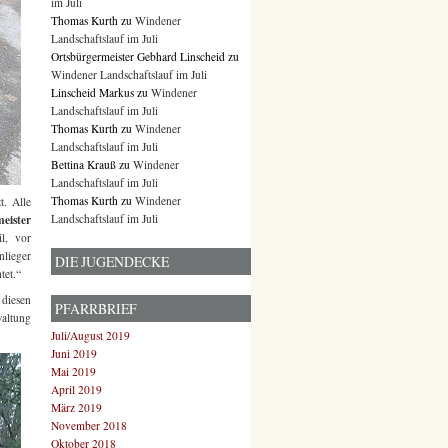
im Juli
Thomas Kurth
zu
Windener
Landschaftslauf im Juli
Ortsbürgermeister Gebhard Linscheid
zu
Windener Landschaftslauf im Juli
Linscheid Markus
zu
Windener
Landschaftslauf im Juli
Thomas Kurth
zu
Windener
Landschaftslauf im Juli
Bettina Krauß
zu
Windener
Landschaftslauf im Juli
Thomas Kurth
zu
Windener
t. Alle
Landschaftslauf im Juli
eister
l, vor
nlieger
DIE JUGENDECKE
tet.“
diesen
PFARRBRIEF
altung
Juli/August 2019
Juni 2019
Mai 2019
April 2019
März 2019
November 2018
Oktober 2018