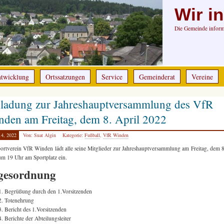
Wir i
Die Gemeinde informi
ntwicklung
Ortssatzungen
Service
Gemeinderat
Vereine
nladung zur Jahreshauptversammlung des VfR
den am Freitag, dem 8. April 2022
14, 2022
Von: Suat Algin
Kategorie:
Fußball
,
VfR Winden
ortverein VfR Winden lädt alle seine Mitglieder zur Jahreshauptversammlung am Freitag, dem 8
m 19 Uhr am Sportplatz ein.
gesordnung
Begrüßung durch den 1.Vorsitzenden
Totenehrung
Bericht des 1.Vorsitzenden
Berichte der Abteilungsleiter