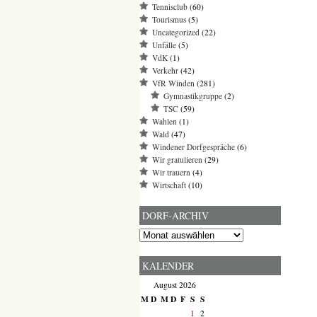
Tennisclub
(60)
Tourismus
(5)
Uncategorized
(22)
Unfälle
(5)
VdK
(1)
Verkehr
(42)
VfR Winden
(281)
Gymnastikgruppe
(2)
TSC
(59)
Wahlen
(1)
Wald
(47)
Windener Dorfgespräche
(6)
Wir gratulieren
(29)
Wir trauern
(4)
Wirtschaft
(10)
DORF-ARCHIV
Dorf-
Archiv
KALENDER
August 2026
M
D
M
D
F
S
S
1
2