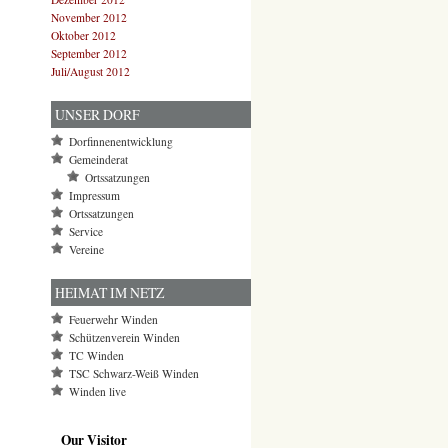
November 2012
Oktober 2012
September 2012
Juli/August 2012
UNSER DORF
Dorfinnenentwicklung
Gemeinderat
Ortssatzungen
Impressum
Ortssatzungen
Service
Vereine
HEIMAT IM NETZ
Feuerwehr Winden
Schützenverein Winden
TC Winden
TSC Schwarz-Weiß Winden
Winden live
Our Visitor