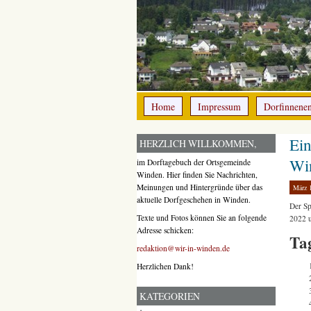
Home
Impressum
Dorfinnene
Ei
HERZLICH WILLKOMMEN,
Win
im Dorftagebuch der Ortsgemeinde
Winden. Hier finden Sie Nachrichten,
Meinungen und Hintergründe über das
März 
aktuelle Dorfgeschehen in Winden.
Der Sp
Texte und Fotos können Sie an folgende
2022 u
Adresse schicken:
Ta
redaktion@wir-in-winden.de
Herzlichen Dank!
KATEGORIEN