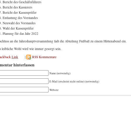
Bericht des Geschäftsführers
Bericht des Kassierers
Bericht der Kassenprüfer
Entlastung des Vorstandes
Neuwahl des Vorstandes
Wahl der Kassenprüfer
Planung für das Jahr 2022
chluss an die Jahreshauptversammlung lädt die Abteilung Fußball zu einem Hüttenabend ein.
s leibliche Wohl wird wie immer gesorgt sein.
rackback
Link
|
RSS Kommentare
entar hinterlassen
Name (notwendig)
E-Mail (erscheint nicht online) (notwendig)
Website