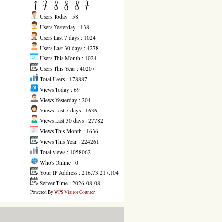
Users Today : 58
Users Yesterday : 138
Users Last 7 days : 1024
Users Last 30 days : 4278
Users This Month : 1024
Users This Year : 40207
Total Users : 178887
Views Today : 69
Views Yesterday : 204
Views Last 7 days : 1636
Views Last 30 days : 27782
Views This Month : 1636
Views This Year : 224261
Total views : 1058062
Who's Online : 0
Your IP Address : 216.73.217.104
Server Time : 2026-08-08
Powered By
WPS Visitor Counter