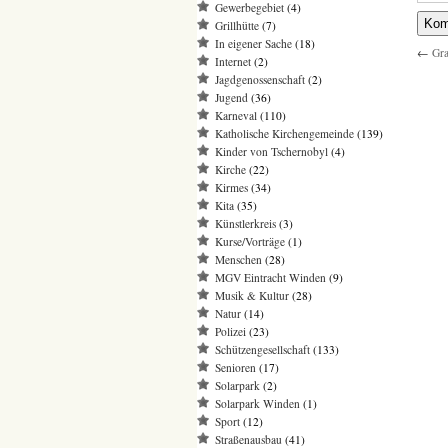
Gewerbegebiet
(4)
Grillhütte
(7)
In eigener Sache
(18)
←
Gra
Internet
(2)
Jagdgenossenschaft
(2)
Jugend
(36)
Karneval
(110)
Katholische Kirchengemeinde
(139)
Kinder von Tschernobyl
(4)
Kirche
(22)
Kirmes
(34)
Kita
(35)
Künstlerkreis
(3)
Kurse/Vorträge
(1)
Menschen
(28)
MGV Eintracht Winden
(9)
Musik & Kultur
(28)
Natur
(14)
Polizei
(23)
Schützengesellschaft
(133)
Senioren
(17)
Solarpark
(2)
Solarpark Winden
(1)
Sport
(12)
Straßenausbau
(41)