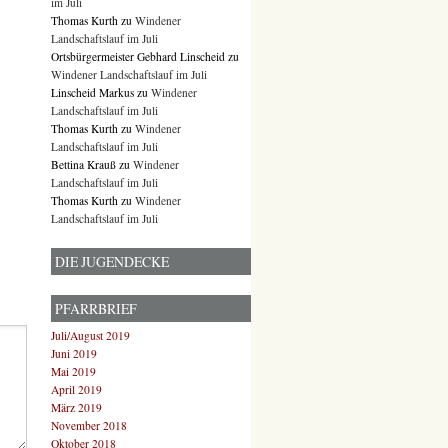
im Juli
Thomas Kurth
zu
Windener
Landschaftslauf im Juli
Ortsbürgermeister Gebhard Linscheid
zu
Windener Landschaftslauf im Juli
Linscheid Markus
zu
Windener
Landschaftslauf im Juli
Thomas Kurth
zu
Windener
Landschaftslauf im Juli
Bettina Krauß
zu
Windener
Landschaftslauf im Juli
Thomas Kurth
zu
Windener
Landschaftslauf im Juli
DIE JUGENDECKE
PFARRBRIEF
Juli/August 2019
Juni 2019
Mai 2019
April 2019
März 2019
November 2018
Oktober 2018