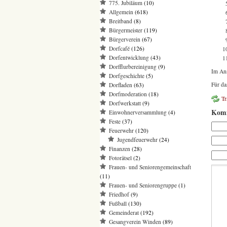
775. Jubiläum
(10)
Allgemein
(618)
Breitband
(8)
Bürgermeister
(119)
Bürgerverein
(67)
Dorfcafé
(126)
Dorfentwicklung
(43)
Dorfflurbereinigung
(9)
Im Ans
Dorfgeschichte
(5)
Für da
Dorfladen
(63)
Dorfmoderation
(18)
T
Dorfwerkstatt
(9)
Komm
Einwohnerversammlung
(4)
Feste
(37)
Feuerwehr
(120)
Jugendfeuerwehr
(24)
Finanzen
(28)
Fotorätsel
(2)
Frauen- und Seniorengemeinschaft
(11)
Frauen- und Seniorengruppe
(1)
Friedhof
(9)
Fußball
(130)
Gemeinderat
(192)
Gesangverein Winden
(89)