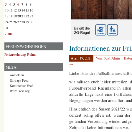
3
4
5
6
7
8
9
10
11
12
13
14
15
16
17
18
19
20
21
22
23
24
25
26
27
28
29
30
31
« Juli
Informationen zur Fu
FERIENWOHNUNGEN
Ferienwohnung Frahm
April 19, 2021
Von: Suat Algin
Kate
→
META
Liebe Fans der Fußballmannschaft 
Anmelden
Eintrags-Feed
wir müssen euch leider mitteilen, 
Kommentar-Feed
Fußballverband Rheinland in allen
WordPress.org
aktuelle Lage lässt eine Fortführu
Begegnungen werden annulliert und
Hinsichtlich der Saison 2021/22 wu
derzeit völlig offen ist, wann der
geltenden Verordnung wieder aufge
Zeitpunkt keine Informationen vor.