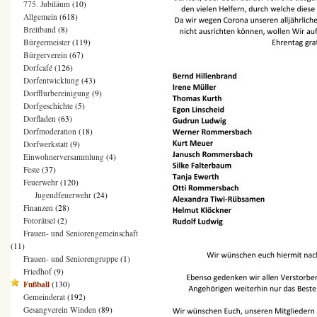
775. Jubiläum
(10)
Allgemein
(618)
Breitband
(8)
Bürgermeister
(119)
Bürgerverein
(67)
Dorfcafé
(126)
Dorfentwicklung
(43)
Dorfflurbereinigung
(9)
Dorfgeschichte
(5)
Dorfladen
(63)
Dorfmoderation
(18)
Dorfwerkstatt
(9)
Einwohnerversammlung
(4)
Feste
(37)
Feuerwehr
(120)
Jugendfeuerwehr
(24)
Finanzen
(28)
Fotorätsel
(2)
Frauen- und Seniorengemeinschaft
(11)
Frauen- und Seniorengruppe
(1)
Friedhof
(9)
Fußball
(130)
Gemeinderat
(192)
Gesangverein Winden
(89)