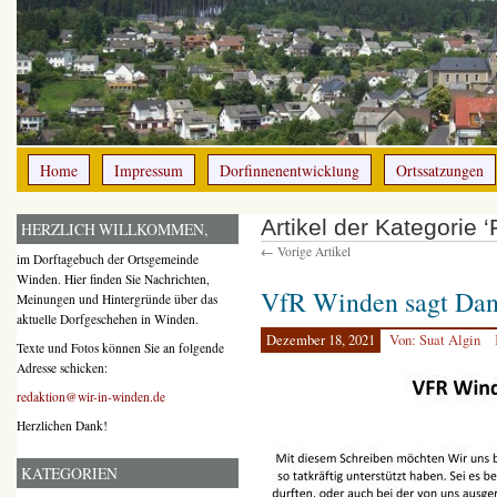
Home
Impressum
Dorfinnenentwicklung
Ortssatzungen
Artikel der Kategorie ‘
HERZLICH WILLKOMMEN,
← Vorige Artikel
im Dorftagebuch der Ortsgemeinde
Winden. Hier finden Sie Nachrichten,
VfR Winden sagt Da
Meinungen und Hintergründe über das
aktuelle Dorfgeschehen in Winden.
Dezember 18, 2021
Von: Suat Algin
Texte und Fotos können Sie an folgende
Adresse schicken:
redaktion@wir-in-winden.de
Herzlichen Dank!
KATEGORIEN