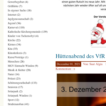
Gewerbegebiet
(4)
Grillhütte
(7)
In eigener Sache
(18)
Internet
(2)
Jagdgenossenschaft
(2)
Jugend
(36)
Karneval
(110)
Katholische Kirchengemeinde
(139)
Kinder von Tschernobyl
(4)
Kirche
(22)
Kirmes
(34)
Kita
(35)
Künstlerkreis
(3)
Hüttenabend des VfR
Kurse/Vorträge
(1)
Menschen
(28)
Dezember 01, 2021
Von: Suat Algin
MGV Eintracht Winden
(9)
Kommentare →
Musik & Kultur
(28)
Natur
(14)
Polizei
(23)
Schützengesellschaft
(133)
Senioren
(17)
Solarpark
(2)
Solarpark Winden
(1)
Sport
(12)
Straßenausbau
(41)