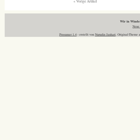
« Vorige Artikel
Wir in Wind
Neue 
Prosumer 1.4
- erstellt von
Nurudin Jauhari
. Original-Theme 