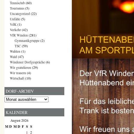
Tennisclub
(60)
Tourismus
(5)
Uncategorized
(22)
Unfälle
(5)
VdK
(1)
Verkehr
(42)
VfR Winden
(281)
Gymnastikgruppe
(2)
TSC
(59)
Wahlen
(1)
Wald
(47)
Windener Dorfgespräche
(6)
Wir gratulieren
(29)
Wir trauern
(4)
Wirtschaft
(10)
DORF-ARCHIV
Dorf-
Archiv
KALENDER
August 2026
M
D
M
D
F
S
S
1
2