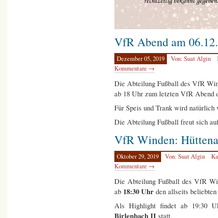
VfR Abend am 06.12.
Dezember 05, 2019
Von: Suat Algin
Kommentare →
Die Abteilung Fußball des VfR Wind
ab 18 Uhr zum letzten VfR Abend d
Für Speis und Trank wird natürlich 
Die Abteilung Fußball freut sich a
VfR Winden: Hüttenab
Oktober 29, 2019
Von: Suat Algin
Ka
Kommentare →
Die Abteilung Fußball des VfR Win
18:30 Uhr
ab
den allseits beliebte
Als Highlight findet ab 19:30 U
Birlenbach II
statt.