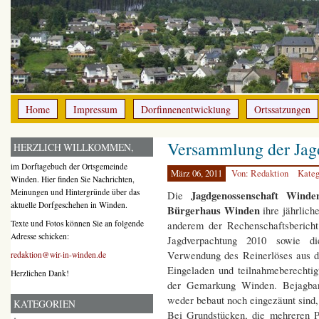
Home
Impressum
Dorfinnenentwicklung
Ortssatzungen
Versammlung der Jag
HERZLICH WILLKOMMEN,
im Dorftagebuch der Ortsgemeinde
März 06, 2011
Von: Redaktion
Kateg
Winden. Hier finden Sie Nachrichten,
Meinungen und Hintergründe über das
Jagdgenossenschaft Winde
Die
aktuelle Dorfgeschehen in Winden.
Bürgerhaus Winden
ihre jährlich
Texte und Fotos können Sie an folgende
anderem der Rechenschaftsberich
Adresse schicken:
Jagdverpachtung 2010 sowie d
Verwendung des Reinerlöses aus d
redaktion@wir-in-winden.de
Eingeladen und teilnahmeberechtig
Herzlichen Dank!
der Gemarkung Winden. Bejagbare
weder bebaut noch eingezäunt sind, 
KATEGORIEN
Bei Grundstücken, die mehreren P