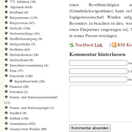
775. Jubiläum
(10)
einen Bevollmächtigten 
Allgemein
(618)
(Grundstückseigentümer) kann si
Breitband
(8)
Jagdgenossenschaft Winden aufgr
Bürgermeister
(119)
Besonders zu beachten ist dies, we
Bürgerverein
(67)
Dorfcafé
(126)
einen Ehepartner eingetragen ist).
Dorfentwicklung
(43)
in seiner Person vereinigen.
Dorfflurbereinigung
(9)
Trackback
Link
|
RSS Ko
Dorfgeschichte
(5)
Dorfladen
(63)
Kommentar hinterlassen
Dorfmoderation
(18)
Dorfwerkstatt
(9)
Na
Einwohnerversammlung
(4)
Feste
(37)
E-M
Feuerwehr
(120)
We
Jugendfeuerwehr
(24)
Finanzen
(28)
Fotorätsel
(2)
Frauen- und Seniorengemeinschaft
(11)
Frauen- und Seniorengruppe
(1)
Friedhof
(9)
Fußball
(130)
Gemeinderat
(192)
Gesangverein Winden
(89)