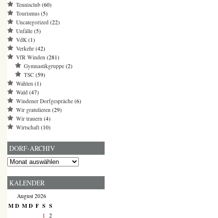
Tennisclub
(60)
Tourismus
(5)
Uncategorized
(22)
Unfälle
(5)
VdK
(1)
Verkehr
(42)
VfR Winden
(281)
Gymnastikgruppe
(2)
TSC
(59)
Wahlen
(1)
Wald
(47)
Windener Dorfgespräche
(6)
Wir gratulieren
(29)
Wir trauern
(4)
Wirtschaft
(10)
DORF-ARCHIV
Dorf-
Archiv
KALENDER
August 2026
M
D
M
D
F
S
S
1
2