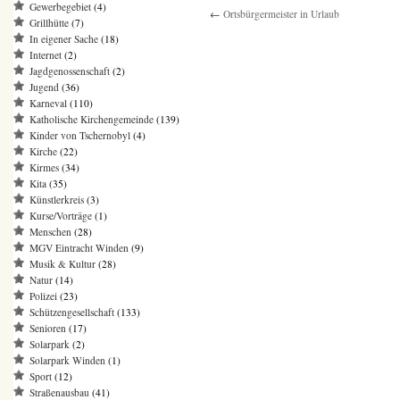
Gewerbegebiet
(4)
←
Ortsbürgermeister in Urlaub
Grillhütte
(7)
In eigener Sache
(18)
Internet
(2)
Jagdgenossenschaft
(2)
Jugend
(36)
Karneval
(110)
Katholische Kirchengemeinde
(139)
Kinder von Tschernobyl
(4)
Kirche
(22)
Kirmes
(34)
Kita
(35)
Künstlerkreis
(3)
Kurse/Vorträge
(1)
Menschen
(28)
MGV Eintracht Winden
(9)
Musik & Kultur
(28)
Natur
(14)
Polizei
(23)
Schützengesellschaft
(133)
Senioren
(17)
Solarpark
(2)
Solarpark Winden
(1)
Sport
(12)
Straßenausbau
(41)