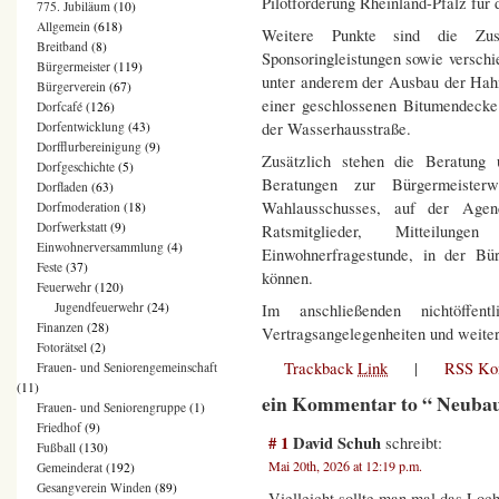
Pilotförderung Rheinland-Pfalz für 
775. Jubiläum
(10)
Allgemein
(618)
Weitere Punkte sind die Z
Breitband
(8)
Sponsoringleistungen sowie versch
Bürgermeister
(119)
unter anderem der Ausbau der Hahn
Bürgerverein
(67)
einer geschlossenen Bitumendecke
Dorfcafé
(126)
der Wasserhausstraße.
Dorfentwicklung
(43)
Dorfflurbereinigung
(9)
Zusätzlich stehen die Beratung
Dorfgeschichte
(5)
Beratungen zur Bürgermeister
Dorfladen
(63)
Wahlausschusses, auf der Agen
Dorfmoderation
(18)
Dorfwerkstatt
(9)
Ratsmitglieder, Mitteilun
Einwohnerversammlung
(4)
Einwohnerfragestunde, in der Bü
Feste
(37)
können.
Feuerwehr
(120)
Jugendfeuerwehr
(24)
Im anschließenden nichtöffe
Finanzen
(28)
Vertragsangelegenheiten und weite
Fotorätsel
(2)
Trackback
Link
|
RSS Ko
Frauen- und Seniorengemeinschaft
(11)
ein Kommentar to “ Neuba
Frauen- und Seniorengruppe
(1)
Friedhof
(9)
# 1
David Schuh
schreibt:
Fußball
(130)
Mai 20th, 2026 at 12:19 p.m.
Gemeinderat
(192)
Gesangverein Winden
(89)
Vielleicht sollte man mal das Loch