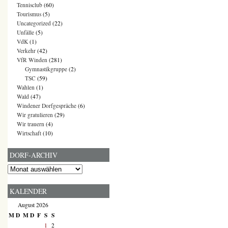
Tennisclub
(60)
Tourismus
(5)
Uncategorized
(22)
Unfälle
(5)
VdK
(1)
Verkehr
(42)
VfR Winden
(281)
Gymnastikgruppe
(2)
TSC
(59)
Wahlen
(1)
Wald
(47)
Windener Dorfgespräche
(6)
Wir gratulieren
(29)
Wir trauern
(4)
Wirtschaft
(10)
DORF-ARCHIV
Dorf-
Archiv
KALENDER
August 2026
M
D
M
D
F
S
S
1
2