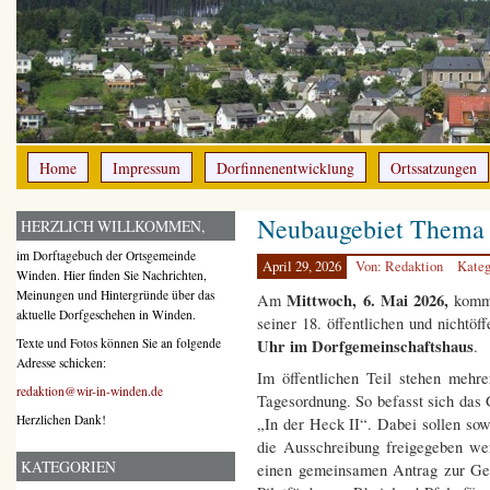
Home
Impressum
Dorfinnenentwicklung
Ortssatzungen
Neubaugebiet Thema
HERZLICH WILLKOMMEN,
im Dorftagebuch der Ortsgemeinde
April 29, 2026
Von: Redaktion
Kateg
Winden. Hier finden Sie Nachrichten,
Meinungen und Hintergründe über das
Mittwoch, 6. Mai 2026,
Am
kommt
aktuelle Dorfgeschehen in Winden.
seiner 18. öffentlichen und nichtö
Uhr im Dorfgemeinschaftshaus
Texte und Fotos können Sie an folgende
.
Adresse schicken:
Im öffentlichen Teil stehen mehr
redaktion@wir-in-winden.de
Tagesordnung. So befasst sich das
Herzlichen Dank!
„In der Heck II“. Dabei sollen so
die Ausschreibung freigegeben we
KATEGORIEN
einen gemeinsamen Antrag zur G