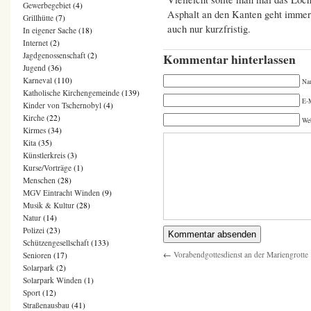
Gewerbegebiet
(4)
Asphalt an den Kanten geht immer 
Grillhütte
(7)
auch nur kurzfristig.
In eigener Sache
(18)
Internet
(2)
Jagdgenossenschaft
(2)
Kommentar hinterlassen
Jugend
(36)
Karneval
(110)
Na
Katholische Kirchengemeinde
(139)
E-M
Kinder von Tschernobyl
(4)
Kirche
(22)
We
Kirmes
(34)
Kita
(35)
Künstlerkreis
(3)
Kurse/Vorträge
(1)
Menschen
(28)
MGV Eintracht Winden
(9)
Musik & Kultur
(28)
Natur
(14)
Polizei
(23)
Schützengesellschaft
(133)
←
Vorabendgottesdienst an der Mariengrotte
Senioren
(17)
Solarpark
(2)
Solarpark Winden
(1)
Sport
(12)
Straßenausbau
(41)