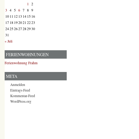
1
2
3
4
5
6
7
8
9
10
11
12
13
14
15
16
17
18
19
20
21
22
23
24
25
26
27
28
29
30
31
« Juli
FERIENWOHNUNGEN
Ferienwohnung Frahm
META
Anmelden
Eintrags-Feed
Kommentar-Feed
WordPress.org