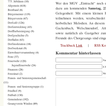
775. Jubiläum
(10)
Wer den MGV „Eintracht“ noch ei
Allgemein
(618)
Samstag, 2
dazu am kommenden
Breitband
(8)
Gelegenheit: Mit einem kleinen 
Bürgermeister
(119)
teilnehmen werden, verabschiede
Bürgerverein
(67)
herbstlicher Melodien. An diesem
Dorfcafé
(126)
Dorfentwicklung
(43)
Gackenbach, Welschneudorf, Att
Dorfflurbereinigung
(9)
sowie natürlich als Gastgeber z
Dorfgeschichte
(5)
Freunde des Chorgesangs sind eingela
Dorfladen
(63)
Dorfmoderation
(18)
Trackback
Link
|
RSS Ko
Dorfwerkstatt
(9)
Kommentar hinterlassen
Einwohnerversammlung
(4)
Feste
(37)
Na
Feuerwehr
(120)
Jugendfeuerwehr
(24)
E-M
Finanzen
(28)
Fotorätsel
(2)
We
Frauen- und Seniorengemeinschaft
(11)
Frauen- und Seniorengruppe
(1)
Friedhof
(9)
Fußball
(130)
Gemeinderat
(192)
Gesangverein Winden
(89)