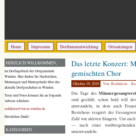
Home
Impressum
Dorfinnenentwicklung
Ortssatzungen
Das letzte Konzert: 
HERZLICH WILLKOMMEN,
gemischten Chor
im Dorftagebuch der Ortsgemeinde
Winden. Hier finden Sie Nachrichten,
Meinungen und Hintergründe über das
Oktober 19, 2010
Von: Redaktion
Ka
aktuelle Dorfgeschehen in Winden.
Männergesangvere
Die Tage des
Texte und Fotos können Sie an folgende
sind gezählt; schon bald will de
Adresse schicken:
umwandeln, in dem auch Frauen
redaktion@wir-in-winden.de
Bestehens reagiert der Gesangver
Herzlichen Dank!
Zahl von aktiven Sängern. Um auch 
— nach einer vorübergehende
KATEGORIEN
umzuwandeln.