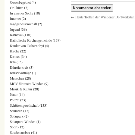
Gewerbegebiet
(4)
Grillhütte
(7)
In eigener Sache
(18)
←
Heute Treffen der Windener Dorfwerkstatt
Internet
(2)
Jagdgenossenschaft
(2)
Jugend
(36)
Karneval
(110)
Katholische Kirchengemeinde
(139)
Kinder von Tschernobyl
(4)
Kirche
(22)
Kirmes
(34)
Kita
(35)
Künstlerkreis
(3)
Kurse/Vorträge
(1)
Menschen
(28)
MGV Eintracht Winden
(9)
Musik & Kultur
(28)
Natur
(14)
Polizei
(23)
Schützengesellschaft
(133)
Senioren
(17)
Solarpark
(2)
Solarpark Winden
(1)
Sport
(12)
Straßenausbau
(41)