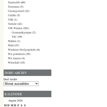
Tennisclub
(60)
Tourismus
(5)
Uncategorized
(22)
Unfälle
(5)
VdK
(1)
Verkehr
(42)
VfR Winden
(281)
Gymnastikgruppe
(2)
TSC
(59)
Wahlen
(1)
Wald
(47)
Windener Dorfgespräche
(6)
Wir gratulieren
(29)
Wir trauern
(4)
Wirtschaft
(10)
DORF-ARCHIV
Dorf-Archiv
KALENDER
August 2026
M
D
M
D
F
S
S