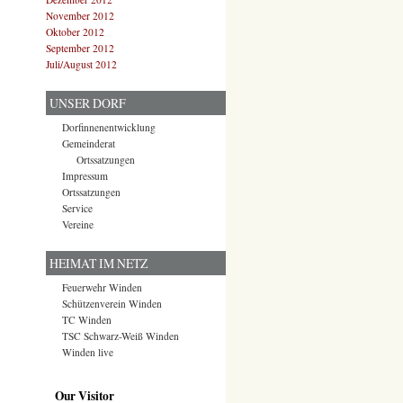
November 2012
Oktober 2012
September 2012
Juli/August 2012
UNSER DORF
Dorfinnenentwicklung
Gemeinderat
Ortssatzungen
Impressum
Ortssatzungen
Service
Vereine
HEIMAT IM NETZ
Feuerwehr Winden
Schützenverein Winden
TC Winden
TSC Schwarz-Weiß Winden
Winden live
Our Visitor