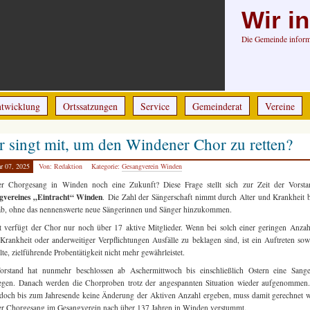
Wir i
Die Gemeinde informi
ntwicklung
Ortssatzungen
Service
Gemeinderat
Vereine
 singt mit, um den Windener Chor zu retten?
r 07, 2025
Von: Redaktion
Kategorie:
Gesangverein Winden
er Chorgesang in Winden noch eine Zukunft? Diese Frage stellt sich zur Zeit der Vorsta
gvereines „Eintracht“ Winden
. Die Zahl der Sängerschaft nimmt durch Alter und Krankheit 
 ab, ohne das nennenswerte neue Sängerinnen und Sänger hinzukommen.
t verfügt der Chor nur noch über 17 aktive Mitglieder. Wenn bei solch einer geringen Anza
Krankheit oder anderweitiger Verpflichtungen Ausfälle zu beklagen sind, ist ein Auftreten sow
lte, zielführende Probentätigkeit nicht mehr gewährleistet.
orstand hat nunmehr beschlossen ab Aschermittwoch bis einschließlich Ostern eine Sange
egen. Danach werden die Chorproben trotz der angespannten Situation wieder aufgenommen.
edoch bis zum Jahresende keine Änderung der Aktiven Anzahl ergeben, muss damit gerechnet 
er Chorgesang im Gesangverein nach über 137 Jahren in Winden verstummt.