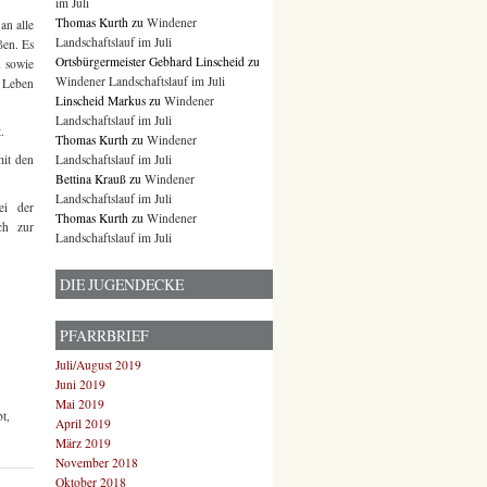
im Juli
Thomas Kurth
zu
Windener
an alle
Landschaftslauf im Juli
ßen. Es
Ortsbürgermeister Gebhard Linscheid
zu
n sowie
Windener Landschaftslauf im Juli
e Leben
Linscheid Markus
zu
Windener
Landschaftslauf im Juli
.
Thomas Kurth
zu
Windener
Landschaftslauf im Juli
mit den
Bettina Krauß
zu
Windener
Landschaftslauf im Juli
ei der
Thomas Kurth
zu
Windener
ch zur
Landschaftslauf im Juli
DIE JUGENDECKE
PFARRBRIEF
Juli/August 2019
Juni 2019
Mai 2019
t,
April 2019
März 2019
November 2018
Oktober 2018