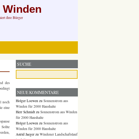
n Winden
ert ihre Bürger
SUCHE
nd des
bedingt
NEUE KOMMENTARE
Holger Loewen
zu
Sonnenstrom aus
hl noch
Winden für 2000 Haushalte
ie eine
Herr Schmidt
zu
Sonnenstrom aus Winden
für 2000 Haushalte
spause
Holger Loewen
zu
Sonnenstrom aus
 Sollte
Winden für 2000 Haushalte
werden,
Astrid Jaeger
zu
Windener Landschaftslauf