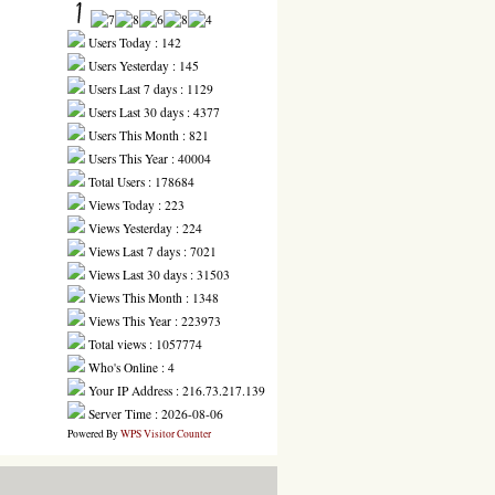
Users Today : 142
Users Yesterday : 145
Users Last 7 days : 1129
Users Last 30 days : 4377
Users This Month : 821
Users This Year : 40004
Total Users : 178684
Views Today : 223
Views Yesterday : 224
Views Last 7 days : 7021
Views Last 30 days : 31503
Views This Month : 1348
Views This Year : 223973
Total views : 1057774
Who's Online : 4
Your IP Address : 216.73.217.139
Server Time : 2026-08-06
Powered By
WPS Visitor Counter