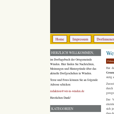
Home
Impressum
Dorfinnene
Wer
HERZLICH WILLKOMMEN,
im Dorftagebuch der Ortsgemeinde
Februa
Winden. Hier finden Sie Nachrichten,
Hat d
Meinungen und Hintergründe über das
Gesan
aktuelle Dorfgeschehen in Winden.
stetig
Texte und Fotos können Sie an folgende
Zurzei
Adresse schicken:
durch 
redaktion@wir-in-winden.de
gerege
Herzlichen Dank!
Der V
einzul
KATEGORIEN
sich j
dass d