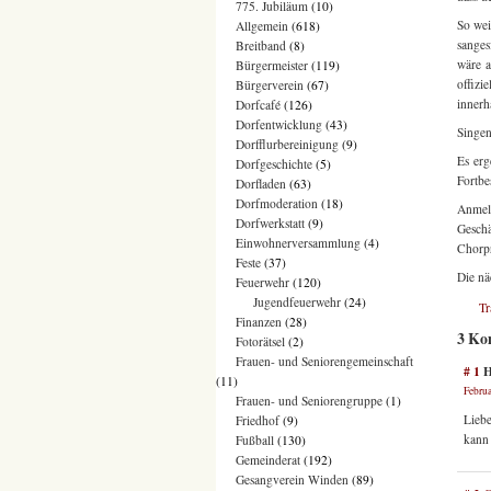
775. Jubiläum
(10)
So wei
Allgemein
(618)
sanges
Breitband
(8)
wäre a
Bürgermeister
(119)
offizi
Bürgerverein
(67)
innerh
Dorfcafé
(126)
Dorfentwicklung
(43)
Singen
Dorfflurbereinigung
(9)
Es erg
Dorfgeschichte
(5)
Fortbe
Dorfladen
(63)
Dorfmoderation
(18)
Anme
Dorfwerkstatt
(9)
Gesch
Einwohnerversammlung
(4)
Chorpr
Feste
(37)
Die nä
Feuerwehr
(120)
Jugendfeuerwehr
(24)
T
Finanzen
(28)
3 Ko
Fotorätsel
(2)
Frauen- und Seniorengemeinschaft
# 1
H
(11)
Februa
Frauen- und Seniorengruppe
(1)
Liebe
Friedhof
(9)
kann 
Fußball
(130)
Gemeinderat
(192)
Gesangverein Winden
(89)