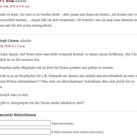
CC Bonn
schreibt:
r 12th, 2025 at 9:01 a.m.
hade zu lesen, wie leise es zu werden droht – aber genau jetzt kann ein kleines „ich komm mal vo
nterschied machen… singen hält ein dorf zusammen, vllt braucht’s nur ein paar neue stimmen u
chen mut für den ersten montagabend…
irgit Girmm
schreibt:
th, 2026 at 2:11 p.m.
 kann singen, und Noten muss man nicht zwingend kennen; so meine eigene Erfahrung. Der Ch
 dich da wo Du unsicher bist.
rauchen mehr Mitglieder um im Dorf bei Festen gesehen und gehört zu werden.
eicht ist ja ein Projektchor für z.B. Fastnacht ein Anstoss um einfach mal unverbindlich an einer 
ren Proben teilzunehmen?!? Dies wäre ein überschaubarer Zeitrahmen ohne sich gleich fest zu
n.
ersuch wäre es wert
gibt es Anregungen wie der Verein wieder attraktiver wird?
entar hinterlassen
Name (notwendig)
E-Mail (erscheint nicht online) (notwendig)