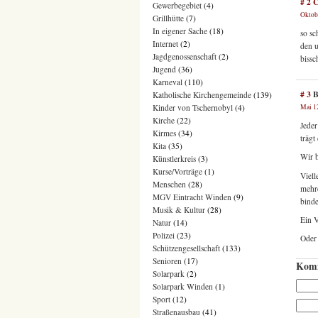
# 2
C
Gewerbegebiet
(4)
Oktobe
Grillhütte
(7)
In eigener Sache
(18)
so sc
Internet
(2)
den u
Jagdgenossenschaft
(2)
biss
Jugend
(36)
Karneval
(110)
# 3
B
Katholische Kirchengemeinde
(139)
Kinder von Tschernobyl
(4)
Mai 12
Kirche
(22)
Jeder
Kirmes
(34)
trägt
Kita
(35)
Wir b
Künstlerkreis
(3)
Kurse/Vorträge
(1)
Viell
Menschen
(28)
mehre
MGV Eintracht Winden
(9)
binde
Musik & Kultur
(28)
Ein V
Natur
(14)
Polizei
(23)
Oder 
Schützengesellschaft
(133)
Senioren
(17)
Komm
Solarpark
(2)
Solarpark Winden
(1)
Sport
(12)
Straßenausbau
(41)