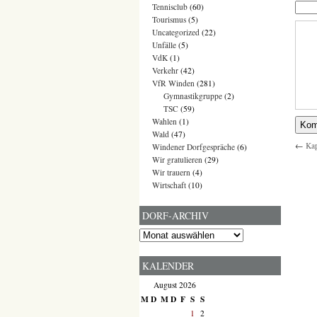
Tennisclub
(60)
Tourismus
(5)
Uncategorized
(22)
Unfälle
(5)
VdK
(1)
Verkehr
(42)
VfR Winden
(281)
Gymnastikgruppe
(2)
TSC
(59)
Wahlen
(1)
Wald
(47)
←
Kap
Windener Dorfgespräche
(6)
Wir gratulieren
(29)
Wir trauern
(4)
Wirtschaft
(10)
DORF-ARCHIV
Dorf-
Archiv
KALENDER
August 2026
M
D
M
D
F
S
S
1
2