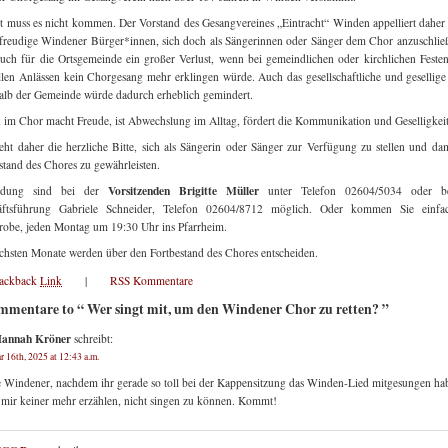
t muss es nicht kommen. Der Vorstand des Gesangvereines „Eintracht“ Winden appelliert daher 
freudige Windener Bürger*innen, sich doch als Sängerinnen oder Sänger dem Chor anzuschlie
uch für die Ortsgemeinde ein großer Verlust, wenn bei gemeindlichen oder kirchlichen Feste
ellen Anlässen kein Chorgesang mehr erklingen würde. Auch das gesellschaftliche und gesellig
alb der Gemeinde würde dadurch erheblich gemindert.
 im Chor macht Freude, ist Abwechslung im Alltag, fördert die Kommunikation und Geselligkeit
eht daher die herzliche Bitte, sich als Sängerin oder Sänger zur Verfügung zu stellen und da
stand des Chores zu gewährleisten.
Vorsitzenden Brigitte Müller
ldung sind bei der
unter Telefon 02604/5034 oder b
äftsführung Gabriele Schneider, Telefon 02604/8712 möglich. Oder kommen Sie einfa
obe, jeden Montag um 19:30 Uhr ins Pfarrheim.
chsten Monate werden über den Fortbestand des Chores entscheiden.
rackback
Link
|
RSS Kommentare
mmentare to “ Wer singt mit, um den Windener Chor zu retten? ”
annah Kröner
schreibt:
r 16th, 2025 at 12:43 a.m.
 Windener, nachdem ihr gerade so toll bei der Kappensitzung das Winden-Lied mitgesungen hab
mir keiner mehr erzählen, nicht singen zu können. Kommt!